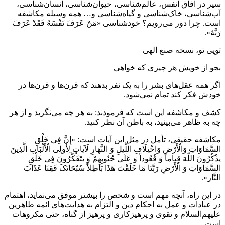
سیر در آفاق انفس، عالم‌شناسی، حیوان‌شناسی، انسان‌شناسی،
آب‌شناسی، خاک‌شناسی و گیاه‌شناسی و… همه وسیله مکاشفه
است. چرا دور می‌رویم؟ خودشناسی «مَنْ عَرَفَ نَفْسَهُ فَقَدْ عَرَفَ
رَبَّهُ‌«.
تویی تو، نسخه صنع الهی
بجو از خویش هر چیزی که خواهی
اگر همه عقل‌های بشر را به یک نفر بدهند که قرن‌ها و قرن‌ها در
خودش فکر کند تمام نمی‌شود.
کشف و مکاشفه این است که فرمودند: به هر چه می‌نگرید و از هر
چه به ظاهر می‌بینید، به باطن آن نظر کنید.
مکاشفه حقیقی، تأمل در مثل این آیات است: «إِنَّ فِی خَلْقِ
السَّمَاوَاتِ وَالْأَرْضِ وَاخْتِلَافِ اللَّیلِ وَ النَّهَارِ لَآیاتٍ لِأُولِی الْأَلْبَابِ الَّذِینَ
یذْکُرُونَ اللّهَ قِیاماً وَ قُعُوداً وَ عَلَی جُنُوبِهِمْ وَ یتَفَکَّرُونَ فِی خَلْقِ
السَّمَاوَاتِ وَ الْأَرْضِ رَبَّنَا مَا خَلَقْتَ هَذَا بَاطِلاً سُبْحَانَکَ فَقِنَا عَذَابَ
النَّار».
در این راه، آنچه مهم است و شخص را بیشتر موفق می‌نماید، اهتمام
در عبادات و عمل به احکام دین و التزام به هدایت‌های ائمه طاهرین
‌علیهم‌السلام و تقوی و پرهیزکاری و پرهیز از گناه، حتی مکروهات
است.