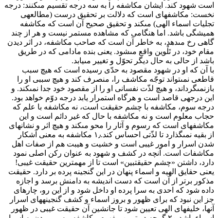
است شهود کند. ایشان مکاشفه را به سه درجه تقسیم مى‏کنند: درجه
نخست: مکاشفه‏اى است که دلالت بر تحقیق درست (مطالعه‏ى
تجلیات اسماء الهى) مى‏کند و تحقیق صحیح آن است که مکاشفه
همیشگى باشد. اما هنگامى که مشاهده مستمر نیست و هر از چند
گاهى رخ مى‏دهد، به خاطر آن است که صاحب مکاشفه، در اثر دیدن
مقام خود، در تَلْوین واقع مى‏شود. یعنى بنده مادامى که در طریق
باشد از حالى به حال دیگر تحوّل و تغییر مى‏یابد.
با آن که او در شهود مقصود به حدّى رسیده است که هیچ سبب
قاطعى نمى‏تواند توجّه مکاشف را، منصرف کند و هیچ سببى او را
بازنمى‏گرداند، و هیچ لذّت نفسانى او را از مقصود خود جدا نمى‏کند. و
این درجه‏ى قاصد است و هرگاه استمرار یابد درجه دوّم خواهد بود.
درجه سوم، مکاشفه با چشم حقیقت است، نه مکاشفه با علم که
حجاب معلوم است و نه مکاشفه با حال که غیر دائم است و این
مکاشفه‏اى است که رسوم و آثار را محو مى‏کند و هیچ اثر و نشانه‏اى
از بقیه نمى‏گذارد تا لذّتى احساس کند.
۱٫ مکاشفه به معنى آشکار
شدن اسرار و امور غیبى است و خشیت و هیبت هم از صفات اهل
مکاشفات است. آنچه در کشف و شهود به عنوان رکن اصلى نمود
دارد، داشتن «چشم حقیقت‏بین» است تا از مهمترین حقیقت غیبى!
یعنى حقایق الهیه و اسماء پنهان در این گنجینه پرده بر دارد. حقیقت
مذکور برتر از آن است که دست اندیشه به دامنش برسد و اجازه
داده شود که احدى به سرا پرده او داخل شود و از این رو، چاره‏اى
جز این نبود که براى ظهور و بروز اسماء و کشف گنجینه‏هاى اسرار
آن‏ها، خلیفه‏اى الهى تعیین شود تا جانشین آن حقیقت غیبى در ظهور
اسماء باشد. ۲٫ گرچه در تبیین مفهوم مکاشفه، به پى بردن به اسرار