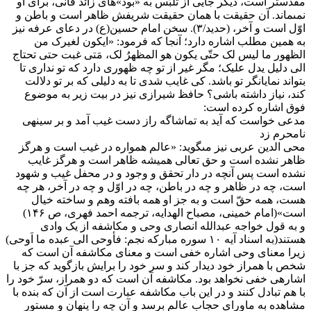
مقدس‏تر است، دیگر جایى از تلبّس به «بود»هاى زائد فانى، براى او
نمى‏ماند. آن حقیقت با همان حقیقت شریفش ظاهر است و باطن و
اوّل است و آخر، (حدید/۳). سخن امام حسین(ع) در دعاى عرفه نیز
به همین مطلب اشاره دارد؛ آنجا که فرمود: «ایکون لغیرک من
الظهور ما لیس لک حتّى یکون هو المظهرُ لک، مَتى غبت حتى تحتاج
الى دلیل یدل علیک؛ مگر غیر از تو چه ظهورى دارد که تو ندارى تا
بتواند نمایان‏گر تو باشد. کى غایب شدى تا به دلیلى که بر تو دلالت
کند، نیاز داشته باشى؟ حافظ شیرازى نیز در بیت زیر به موضوع
فوق اشاره کرده است:
مدعى خواست که آید به تماشاگه راز دست غیب آمد و بر سینه‏ى
نامحرم زد
محى الدین عربى نیز مى‏گوید: «عالم همواره در غیب است و هرگز
ظاهر نشده است و حق تعالى همیشه ظاهر است و هرگز غایب
نشده است پس آنچه در دار تحقق و وجود و در محفل غیب و شهود
است، چه در ظاهر و چه در باطن، چه در اوّل و چه در آخر، هر چه
هست، همه حقّ است و به جز او همه بافته وهم و ساخته خیال
است»(امام خمینى، مصباح الهدایه، ترجمه احمد فهرى، ص ۱۴۶)
و به قول خواجه عبدالله انصارى وحى و مکاشفه از یک وادى
هستند(به اسناد آیه ۱۰ سوره مبارکه نجم: فأوحى الى عبده ما اَوحى)
زیرا معناى وحى اشاره خفى است و معناى مکاشفه آن است که
شخص با همراز خود دیدار کند و سر خود را برایش بازگوید که جز با
اشاره‏ى خفى نخواهد بود. مکاشفه آن است که دو هم‏راز، سرّ خود را
با هم تبادل کنند و در این باب مکاشفه عبارت است از آن که بنده با
مشاهده به ماوراى حجاب عالم برسد و آن چه را پنهان و مستور