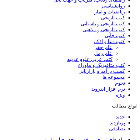
روانشناسی
ریاضیات و آمار
کتب تاریخی
کتب تاریخی و باستانی
کتب تاریخی و مذهبی
کتب چاپی
کتب دعا و اذکار
علم جفر
علم رمل
کتب عربی علوم غریبه
کتب متافیزیک و ماوراء
کسب درآمد و بازاریابی
مجموعه ها
نجوم
نرم افزار اندروید
ویژه
انواع مطالب
جدید
پربازدید
تصادفی
نام های تاریخی و قدیمی جغرافیایی [...]