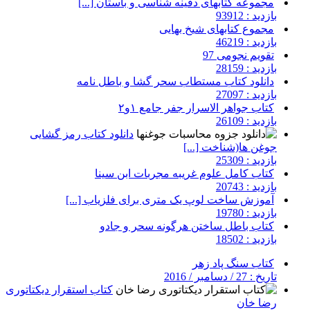
مجموعه کتابهای دفینه شناسی و باستان [...]
بازدید : 93912
مجموع کتابهای شیخ بهایی
بازدید : 46219
تقویم نجومی 97
بازدید : 28159
دانلود کتاب مستطاب سحر گشا و باطل نامه
بازدید : 27097
کتاب جواهر الاسرار جفر جامع ۱و۲
بازدید : 26109
دانلود کتاب رمز گشایی
جوغن ها(شناخت [...]
بازدید : 25309
کتاب کامل علوم غریبه مجربات ابن سینا
بازدید : 20743
آموزش ساخت لوپ یک متری برای فلزیاب [...]
بازدید : 19780
کتاب باطل ساختن هرگونه سحر و جادو
بازدید : 18502
کتاب سنگ پاد زهر
تاریخ : 27 / دسامبر / 2016
کتاب استقرار دیکتاتوری
رضا خان