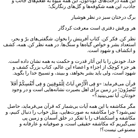
این همه درخت‌های گوناگون، این همه میوه به طعم‌های جالب و
جاذب، این همه شکوفه‌ها و گل‌های رنگارنگ؛
برگ درختان سبز در نظر هوشیار
هر ورقش دفتری است معرفت کردگار
نظر کن. فکر کن. کتاب آفرینش را بخوان. شگفتی‌های برّ و بحر،
استعداد بشر و خواص گیاه‌ها و سنگ‌ها. در همه نظر کن. همه، کشف
و انکشاف و شهود است.
خدا، خودش را با این آثار قدرت و حکمت به همه نشان داده است.
هر جزء کوچک از اجزاء و اعضاء این عالم، کتاب بزرگ کشف و
شهود است، ولی باید بشر بخواهد، و ببیند، و تسبیح خدا را بگوید.
قرآن می‌فرماید: «وَ فِی الْأَرْضِ آیاتٌ لِلْمُوقِنِینَ وَ فِی أَنْفُسِکُمْ أَفَلاَ
تُبْصِرُونَ؛ در زمین برای اهل بصیرت نشانه‌هایی است و در وجود
خودتان. آیا نمی‌بینید؟»
مگر مکاشفه با این همه آیات بی‌شمار که قرآن می‌فرماید، حاصل
نمی‌شود؟ چرا مکاشفه به صورت‌هایی، مثل خواب را دنبال کنیم، و
مکاشفه و استکشاف را با تفکر در خلق آسمان و زمین پی
نمی‌گیریم که مکاشفه حقیقی است، و صوفیانه و عارفانه و
مصنوعی نیست؟!