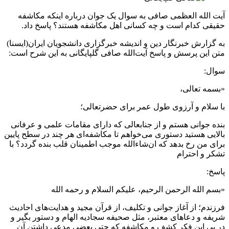
آیت الله العظمی صافی به سوال یک جوان درباره اینکه مکاشفه
حقیقی کدام است و چه کسانی اهل مکاشفه هستند؟ پاسخ داد.
به گزارش خبرنگار دین و اندیشه خبرگزاری دانشجویان ایران(ایسنا)
متن این پرسش و پاسخ آیت‌الله صافی گلپایگانی به این شرح است:
سوال:
«بسمه تعالی،‌
با سلام و آرزوی طول عمر برای حضرتعالی؛
بنده جوانی هستم و از جنابعالی که دارای مقامات علمی و عرفانی
بالایی هستید دستوری می‌خواهم تا مکاشفه‌ای هر چند در سطح پایین
برای من رخ بدهد که ان‌شاءالله موجب اطمینان قلب بنده گردد؟ با
تشکر و احترام
پاسخ:
«بسم الله الرحمن الرحیم، علیکم السلام و رحمه الله
فرزندم؛ از آغاز جوانی و تکلیف، از قرآن مجید و هدایت‌های احادیث
شریفه و دعاهای معتبر، مثل صحیفه سجادیه الهام و دستور بگیر و
در پی این فکر کشف و مکاشفه که حتی بعضی مدعی‌ داشتن آن