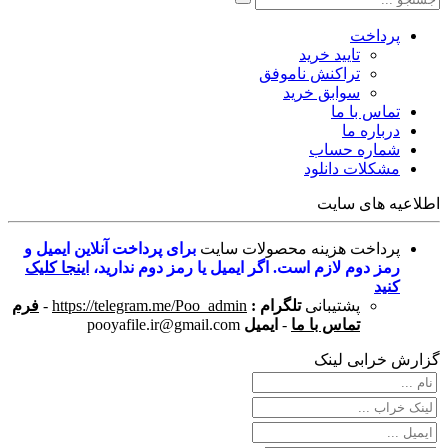
پرداخت
تایید خرید
تراکنش ناموفق
سوابق خرید
تماس با ما
درباره ما
شماره حساب
مشکلات دانلود
اطلاعیه های سایت
پرداخت هزینه محصولات سایت
برای پرداخت آنلاین ایمیل و
رمز دوم لازم است. اگر ایمیل یا رمز دوم ندارید،
اینجا کلیک
کنید
پشتیبانی
تلگرام :
https://telegram.me/Poo_admin
-
فرم
تماس با ما
-
ایمیل
pooyafile.ir@gmail.com
گزارش خرابی لینک