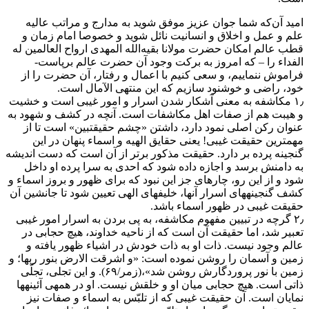
امید آن‌که شما جوان عزیز موفق شوید به مدارج و مراتب عالیه
علم و عمل و اخلاق و انسانیت نائل شوید و خصوصا امام زمان و
قطب عالم امکان حضرت مولانا بقیه‌الله المهدی ارواح العالمین له
الفداء را – که امروز به برکت وجود آن حضرت عالم برپاست-
فراموش ننماییم، و سعی کنیم با اعمال و رفتار، آن حضرت را از
خود، راضی و خوشنود سازیم که این منتهی الآمال است.
۱٫ مکاشفه به معنى آشکار شدن اسرار و امور غیبى است و خشیت
و هیبت هم از صفات اهل مکاشفات است. آنچه در کشف و شهود به
عنوان رکن اصلى نمود دارد، داشتن «چشم حقیقت‏بین» است تا از
مهمترین حقیقت غیبى! یعنى حقایق الهیه و اسماء پنهان در این
گنجینه پرده بر دارد. حقیقت مذکور برتر از آن است که دست اندیشه
به دامنش برسد و اجازه داده شود که احدى به سرا پرده او داخل
شود و از این رو، چاره‏اى جز این نبود که براى ظهور و بروز اسماء و
کشف گنجینه‏هاى اسرار آن‏ها، خلیفه‏اى الهى تعیین شود تا جانشین آن
حقیقت غیبى در ظهور اسماء باشد.
۲٫ گرچه در تبیین مفهوم مکاشفه، به پى بردن به اسرار امور غیبى
تعبیر شد، اما حقیقت آن است که از ناحیه خداوند، هیچ حجابى در
عالم وجود نیست. ذات او به ذات خودش در اشیاء ظهور یافته و
زمین و آسمان را روشن نموده است: «و اشرقت الارض بنور ربها؛ و
زمین با نور پروردگارش روشن شد»،(زمر/۶۹). و این تجلى، تجلّى
ذاتى است. هیچ حجابى میان او و خلقش نیست. او در همه‏ى آئینه‏ها
نمایان است. آن حقیقت غیبى که از تلبّس به اسماء و صفات نیز