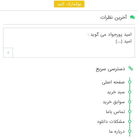
بوکمارک کنید
آخرین نظرات
امید پورجواد
می گوید :
امید [...]
محمدشهنوازی
می گوید :
دسترسی سریع
سلام بنده محمد شهنوازی فقط بوسیله ا [...]
صفحه اصلی
سبد خرید
محمد
می گوید :
سوابق خرید
سلام تعداد کتاب۶در سایت زیاد نیست [...]
تماس باما
مشکلات دانلود
درباره ما
هانیه عسگری
می گوید :