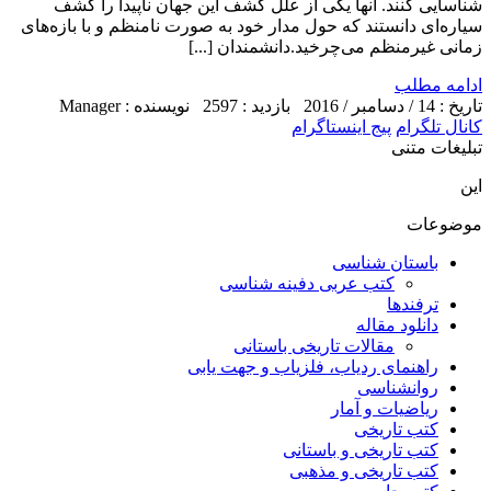
شناسایی کنند. آنها یکی از علل کشف این جهان ناپیدا را کشف
سیاره‌ای دانستند که حول مدار خود به صورت نامنظم و با بازه‌های
زمانی غیرمنظم می‌چرخید.دانشمندان [...]
ادامه مطلب
تاریخ : 14 / دسامبر / 2016
بازدید : 2597
نویسنده : Manager
کانال تلگرام
پیج اینستاگرام
تبلیغات متنی
این
موضوعات
باستان شناسی
کتب عربی دفینه شناسی
ترفندها
دانلود مقاله
مقالات تاریخی باستانی
راهنمای ردیاب، فلزیاب و جهت یابی
روانشناسی
ریاضیات و آمار
کتب تاریخی
کتب تاریخی و باستانی
کتب تاریخی و مذهبی