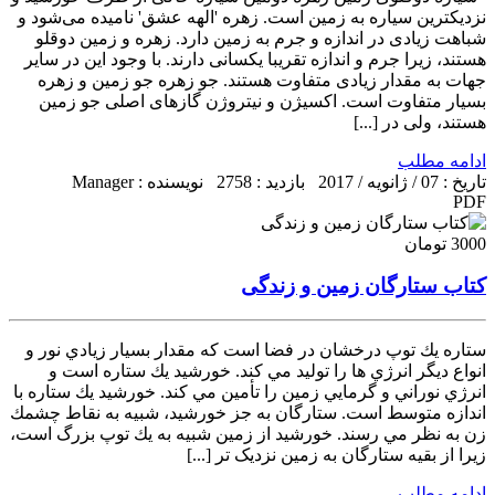
نزدیکترین سیاره به زمین است. زهره 'الهه عشق' نامیده می‌شود و
شباهت زیادی در اندازه و جرم به زمین دارد. زهره و زمین دوقلو
هستند، زیرا جرم و اندازه تقریبا یکسانی دارند. با وجود این در سایر
جهات به مقدار زیادی متفاوت هستند. جو زهره جو زمین و زهره
بسیار متفاوت است. اکسیژن و نیتروژن گازهای اصلی جو زمین
هستند، ولی در [...]
ادامه مطلب
تاریخ : 07 / ژانویه / 2017
بازدید : 2758
نویسنده : Manager
PDF
3000 تومان
کتاب ستارگان زمین و زندگی
ستاره يك توپ درخشان در فضا است كه مقدار بسيار زيادي نور و
انواع دیگر انرژي ها را توليد مي كند. خورشيد يك ستاره است و
انرژي نوراني و گرمايي زمين را تأمين مي كند. خورشيد يك ستاره با
اندازه متوسط است. ستارگان به جز خورشید، شبيه به نقاط چشمك
زن به نظر مي رسند. خورشيد از زمین شبيه به يك توپ بزرگ است،
زيرا از بقيه ستارگان به زمین نزدیک تر [...]
ادامه مطلب