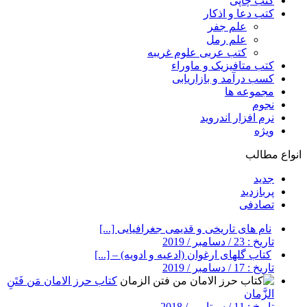
کتب چاپی
کتب دعا و اذکار
علم جفر
علم رمل
کتب عربی علوم غریبه
کتب متافیزیک و ماوراء
کسب درآمد و بازاریابی
مجموعه ها
نجوم
نرم افزار اندروید
ویژه
انواع مطالب
جدید
پربازدید
تصادفی
نام های تاریخی و قدیمی جغرافیایی [...]
تاریخ : 23 / دسامبر / 2019
کتاب گلهای ارغوان (ادعیه و ادویه) – [...]
تاریخ : 17 / دسامبر / 2019
کتاب حرز الامان مَن فَتَنِ
الزَّمان
تاریخ : 11 / سپتامبر / 2018