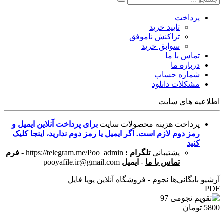
پرداخت
تایید خرید
تراکنش ناموفق
سوابق خرید
تماس با ما
درباره ما
شماره حساب
مشکلات دانلود
اطلاعیه های سایت
پرداخت هزینه محصولات سایت
برای پرداخت آنلاین ایمیل و
رمز دوم لازم است. اگر ایمیل یا رمز دوم ندارید،
اینجا کلیک
کنید
پشتیبانی
تلگرام :
https://telegram.me/Poo_admin
-
فرم
تماس با ما
-
ایمیل
pooyafile.ir@gmail.com
آرشیو بایگانی‌ها نجوم - فروشگاه آنلاین پویا فایل
PDF
5800 تومان