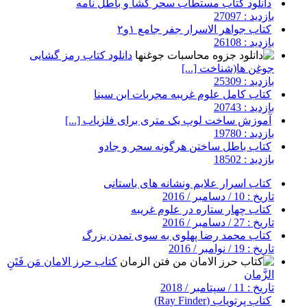
دانلود کتاب مستطاب سحر گشا و باطل نامه
بازدید : 27097
کتاب جواهر الاسرار جفر جامع ۱و۲
بازدید : 26108
دانلود کتاب رمز گشایی
جوغن ها(شناخت [...]
بازدید : 25309
کتاب کامل علوم غریبه مجربات ابن سینا
بازدید : 20743
آموزش ساخت لوپ یک متری برای فلزیاب [...]
بازدید : 19780
کتاب باطل ساختن هرگونه سحر و جادو
بازدید : 18502
کتاب اسرار علایم ونشانه های باستانی
تاریخ : 10 / دسامبر / 2016
کتاب چهار ستاره در علوم غریبه
تاریخ : 27 / دسامبر / 2016
کتاب محمد رضا پهلوی به سوی تمدن بزرگ
تاریخ : 19 / نوامبر / 2016
کتاب حرز الامان مَن فَتَنِ
الزَّمان
تاریخ : 11 / سپتامبر / 2018
کتاب پرتویاب (Ray Finder)