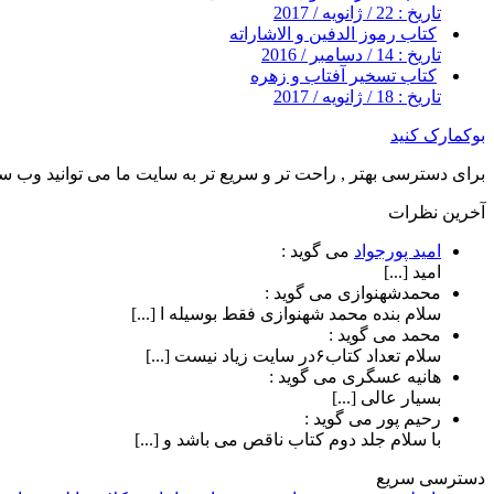
تاریخ : 22 / ژانویه / 2017
کتاب رموز الدفین و الاشاراته
تاریخ : 14 / دسامبر / 2016
کتاب تسخیر آفتاب و زهره
تاریخ : 18 / ژانویه / 2017
بوکمارک کنید
برای دسترسی بهتر , راحت تر و سریع تر به سایت ما می توانید وب سای
آخرین نظرات
امید پورجواد
می گوید :
امید [...]
محمدشهنوازی
می گوید :
سلام بنده محمد شهنوازی فقط بوسیله ا [...]
محمد
می گوید :
سلام تعداد کتاب۶در سایت زیاد نیست [...]
هانیه عسگری
می گوید :
بسیار عالی [...]
رحیم پور
می گوید :
با سلام جلد دوم کتاب ناقص می باشد و [...]
دسترسی سریع