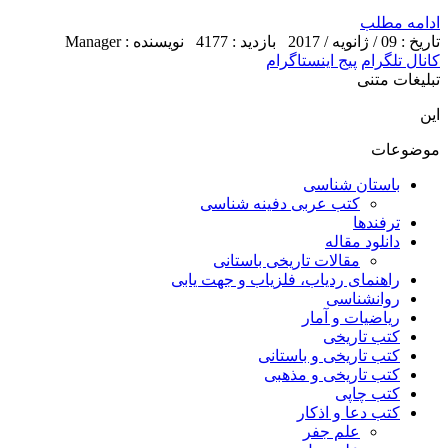
ادامه مطلب
تاریخ : 09 / ژانویه / 2017
بازدید : 4177
نویسنده : Manager
کانال تلگرام
پیج اینستاگرام
تبلیغات متنی
این
موضوعات
باستان شناسی
کتب عربی دفینه شناسی
ترفندها
دانلود مقاله
مقالات تاریخی باستانی
راهنمای ردیاب، فلزیاب و جهت یابی
روانشناسی
ریاضیات و آمار
کتب تاریخی
کتب تاریخی و باستانی
کتب تاریخی و مذهبی
کتب چاپی
کتب دعا و اذکار
علم جفر