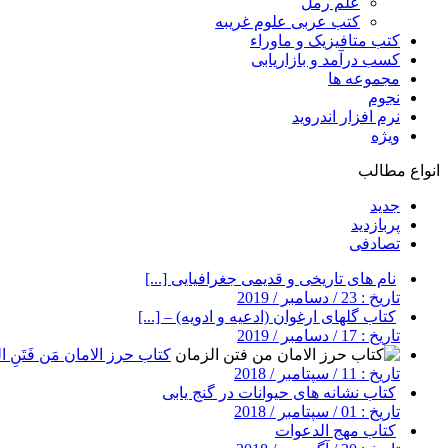
علم رمل
کتب عربی علوم غریبه
کتب متافیزیک و ماوراء
کسب درآمد و بازاریابی
مجموعه ها
نجوم
نرم افزار اندروید
ویژه
انواع مطالب
جدید
پربازدید
تصادفی
نام های تاریخی و قدیمی جغرافیایی [...]
تاریخ : 23 / دسامبر / 2019
کتاب گلهای ارغوان (ادعیه و ادویه) – [...]
تاریخ : 17 / دسامبر / 2019
کتاب حرز الامان مَن فَتَنِ ال
تاریخ : 11 / سپتامبر / 2018
کتاب نشانه های حیوانات در گنج یابی
تاریخ : 01 / سپتامبر / 2018
کتاب مهج الدعوات