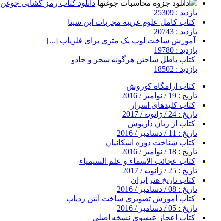
دانلود کتاب رمز گشایی جوغن ه
بازدید : 25309
کتاب کامل علوم غریبه مجربات ابن سینا
بازدید : 20743
آموزش ساخت لوپ یک متری برای فلزیاب [...]
بازدید : 19780
کتاب باطل ساختن هرگونه سحر و جادو
بازدید : 18502
کتاب ارامگاه کوروش
تاریخ : 19 / نوامبر / 2016
کتاب کلیدهای اسرار
تاریخ : 24 / ژانویه / 2017
کتاب از زبان داریوش
تاریخ : 11 / دسامبر / 2016
کتاب شناخت دوره اشکانیان
تاریخ : 18 / نوامبر / 2016
کتاب عجائب الاسماء و علم السیمیاء
تاریخ : 25 / ژانویه / 2017
کتاب تاریخ هنر ایران
تاریخ : 08 / دسامبر / 2016
کتاب آموزش تصویری ساخت آنتن ردیاب
تاریخ : 05 / دسامبر / 2016
کتاب اعجاز عیسوی نسخه اصلی