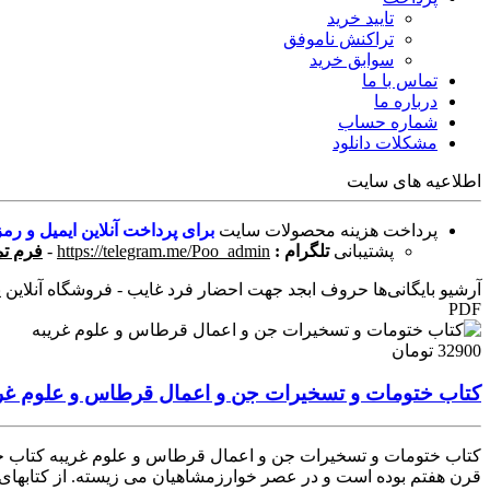
تایید خرید
تراکنش ناموفق
سوابق خرید
تماس با ما
درباره ما
شماره حساب
مشکلات دانلود
اطلاعیه های سایت
پرداخت هزینه محصولات سایت
برای پرداخت آنلاین ایمیل و رمز
پشتیبانی
تلگرام :
https://telegram.me/Poo_admin
-
فرم تم
آرشیو بایگانی‌ها حروف ابجد جهت احضار فرد غایب - فروشگاه آنلاین پو
PDF
32900 تومان
کتاب ختومات و تسخیرات جن و اعمال قرطاس و علوم غری
کتاب ختومات و تسخیرات جن و اعمال قرطاس و علوم غریبه کتاب ختوم
قرن هفتم بوده است و در عصر خوارزمشاهیان می زیسته. از کتابهای م