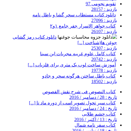
تقویم نجومی 97
بازدید : 28157
دانلود کتاب مستطاب سحر گشا و باطل نامه
بازدید : 27096
کتاب جواهر الاسرار جفر جامع ۱و۲
بازدید : 26107
دانلود کتاب رمز گشایی
جوغن ها(شناخت [...]
بازدید : 25307
کتاب کامل علوم غریبه مجربات ابن سینا
بازدید : 20742
آموزش ساخت لوپ یک متری برای فلزیاب [...]
بازدید : 19778
کتاب باطل ساختن هرگونه سحر و جادو
بازدید : 18502
کتاب النصوص فی شرح نقش الفصوص
تاریخ : 28 / دسامبر / 2016
کتاب سیر تحول تصویر اسب از دوره ماد تا [...]
تاریخ : 24 / دسامبر / 2016
کتاب چشم طلایی
تاریخ : 13 / اکتبر / 2016
کتاب سفر نامه شمال
تاریخ : 18 / نوامبر / 2016