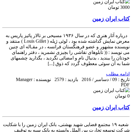
3000 تومان
کتاب ایران زمین
درباره آثار هنری که در سال ۱۹۳۶ مسیحی بر تالار پائیز پاریس به
معرض نمایش گذاشته شده بود ، لوئی ژیله ( Louis Gillet ) منتقد و
نویسنده مشهور و عضو فرهنگستان فرانسه ، در مقـاله ای چنین
می نویسد : (( تابلوهای نقاشی را بچیزی نشمرید ، دفتر راهنمای
خودتان را ببندید ، بدنبال نام و امضائی نگردید ، بگذارید چشمهای
شما به آن سوئی معطوف گردد که ذوق [...]
ادامه مطلب
تاریخ : 09 / دسامبر / 2016
بازدید : 2579
نویسنده : Manager
PDF
0 تومان
کتاب ایران زمین
شعبه ۱۹ مجتمع قضایی شهید بهشتی، بانک ایران زمین را با شکایت
شرکت توسعه تجارت بین الملل وابسته به بانک سپه به توقیف