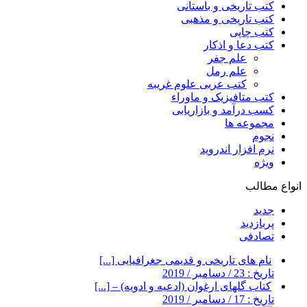
کتب تاریخی و باستانی
کتب تاریخی و مذهبی
کتب چاپی
کتب دعا و اذکار
علم جفر
علم رمل
کتب عربی علوم غریبه
کتب متافیزیک و ماوراء
کسب درآمد و بازاریابی
مجموعه ها
نجوم
نرم افزار اندروید
ویژه
انواع مطالب
جدید
پربازدید
تصادفی
نام های تاریخی و قدیمی جغرافیایی [...]
تاریخ : 23 / دسامبر / 2019
کتاب گلهای ارغوان (ادعیه و ادویه) – [...]
تاریخ : 17 / دسامبر / 2019