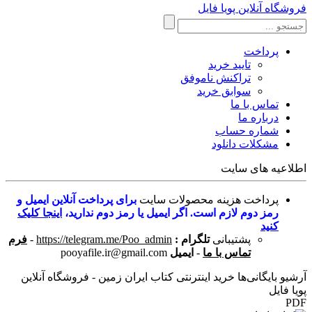
فروشگاه آنلاین پویا فایل
پرداخت
تایید خرید
تراکنش ناموفق
سوابق خرید
تماس با ما
درباره ما
شماره حساب
مشکلات دانلود
اطلاعیه های سایت
پرداخت هزینه محصولات سایت
برای پرداخت آنلاین ایمیل و
رمز دوم لازم است. اگر ایمیل یا رمز دوم ندارید،
اینجا کلیک
کنید
پشتیبانی
تلگرام :
https://telegram.me/Poo_admin
-
فرم
تماس با ما
-
ایمیل
pooyafile.ir@gmail.com
آرشیو بایگانی‌ها خرید اینترنتی کتاب ایران زمین - فروشگاه آنلاین
پویا فایل
PDF