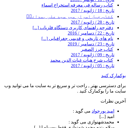
کتاب رساله فی معرفه استخراج اسماء
تاریخ : 18 / ژانویه / 2017
کتاب چہل اسرار میر سید علی ہمدانیؒ
تاریخ : 28 / ژانویه / 2017
دفترچه راهنمای کاربری دستگاه فلزیاب [...]
تاریخ : 22 / دسامبر / 2016
نام های تاریخی و قدیمی جغرافیایی [...]
تاریخ : 23 / دسامبر / 2019
کتاب حرز الصغیر
تاریخ : 09 / ژانویه / 2017
کتاب شرح هیات غیاث الدین محمد
تاریخ : 05 / ژانویه / 2017
بوکمارک کنید
برای دسترسی بهتر , راحت تر و سریع تر به سایت ما می توانید وب
سایت ما را بوکمارک کنید .
آخرین نظرات
امید پورجواد
می گوید :
امید [...]
محمدشهنوازی
می گوید :
سلام بنده محمد شهنوازی فقط بوسیله ا [...]