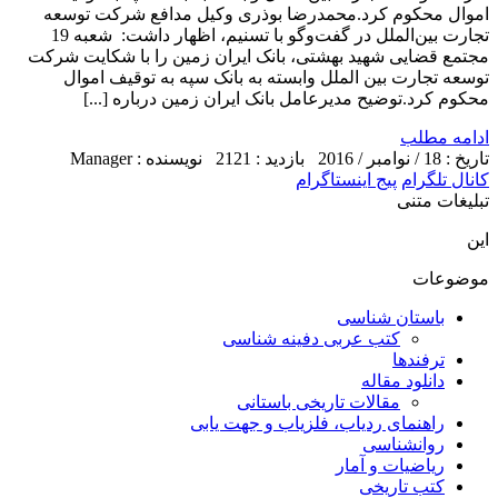
اموال محکوم کرد.محمدرضا بوذری وکیل مدافع شرکت توسعه
تجارت بین‌الملل در گفت‌وگو با تسنیم، اظهار داشت: شعبه 19
مجتمع قضایی شهید بهشتی، بانک ایران زمین را با شکایت شرکت
توسعه تجارت بین الملل وابسته به بانک سپه به توقیف اموال
محکوم کرد.توضیح مدیرعامل بانک ایران زمین درباره [...]
ادامه مطلب
تاریخ : 18 / نوامبر / 2016
بازدید : 2121
نویسنده : Manager
کانال تلگرام
پیج اینستاگرام
تبلیغات متنی
این
موضوعات
باستان شناسی
کتب عربی دفینه شناسی
ترفندها
دانلود مقاله
مقالات تاریخی باستانی
راهنمای ردیاب، فلزیاب و جهت یابی
روانشناسی
ریاضیات و آمار
کتب تاریخی