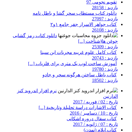
تقویم نجومی 97
بازدید : 28158
دانلود کتاب مستطاب سحر گشا و باطل نامه
بازدید : 27097
کتاب جواهر الاسرار جفر جامع ۱و۲
بازدید : 26108
دانلود کتاب رمز گشایی
جوغن ها(شناخت [...]
بازدید : 25309
کتاب کامل علوم غریبه مجربات ابن سینا
بازدید : 20743
آموزش ساخت لوپ یک متری برای فلزیاب [...]
بازدید : 19780
کتاب باطل ساختن هرگونه سحر و جادو
بازدید : 18502
نرم افزار اندروید کنز
الدارنین
تاریخ : 02 / فوریه / 2017
کتاب الاشارات دراسة تحليلة وتاريخية [...]
تاریخ : 10 / دسامبر / 2016
کتاب سفال دروره اشکانی
تاریخ : 07 / ژانویه / 2017
کتاب ایلام (تمدن)