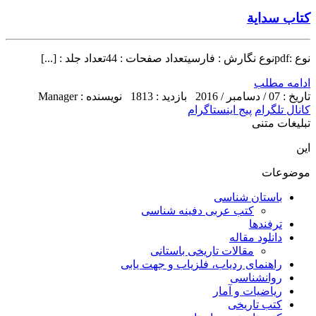
کتاب سداية
نوع :pdfنوع نگارش : فارسیتعداد صفحات : 44تعداد جلد : [...]
ادامه مطلب
تاریخ : 07 / دسامبر / 2016
بازدید : 1813
نویسنده : Manager
کانال تلگرام
پیج اینستاگرام
تبلیغات متنی
این
موضوعات
باستان شناسی
کتب عربی دفینه شناسی
ترفندها
دانلود مقاله
مقالات تاریخی باستانی
راهنمای ردیاب، فلزیاب و جهت یابی
روانشناسی
ریاضیات و آمار
کتب تاریخی