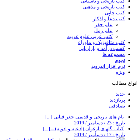
کتب تاریخی و باستانی
کتب تاریخی و مذهبی
کتب چاپی
کتب دعا و اذکار
علم جفر
علم رمل
کتب عربی علوم غریبه
کتب متافیزیک و ماوراء
کسب درآمد و بازاریابی
مجموعه ها
نجوم
نرم افزار اندروید
ویژه
انواع مطالب
جدید
پربازدید
تصادفی
نام های تاریخی و قدیمی جغرافیایی [...]
تاریخ : 23 / دسامبر / 2019
کتاب گلهای ارغوان (ادعیه و ادویه) – [...]
تاریخ : 17 / دسامبر / 2019