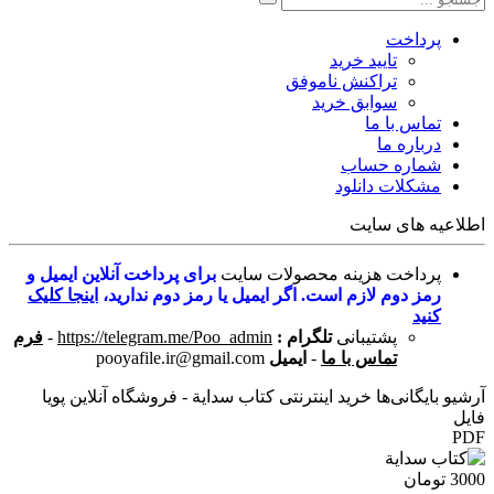
پرداخت
تایید خرید
تراکنش ناموفق
سوابق خرید
تماس با ما
درباره ما
شماره حساب
مشکلات دانلود
اطلاعیه های سایت
پرداخت هزینه محصولات سایت
برای پرداخت آنلاین ایمیل و
رمز دوم لازم است. اگر ایمیل یا رمز دوم ندارید،
اینجا کلیک
کنید
پشتیبانی
تلگرام :
https://telegram.me/Poo_admin
-
فرم
تماس با ما
-
ایمیل
pooyafile.ir@gmail.com
آرشیو بایگانی‌ها خرید اینترنتی کتاب سداية - فروشگاه آنلاین پویا
فایل
PDF
3000 تومان