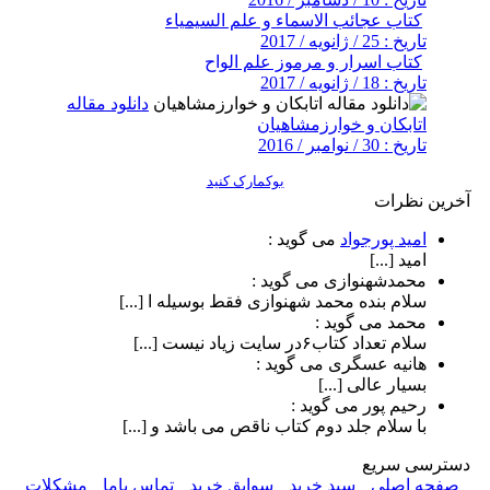
کتاب عجائب الاسماء و علم السیمیاء
تاریخ : 25 / ژانویه / 2017
کتاب اسرار و مرموز علم الواح
تاریخ : 18 / ژانویه / 2017
دانلود مقاله
اتابکان و خوارزمشاهیان
تاریخ : 30 / نوامبر / 2016
بوکمارک کنید
آخرین نظرات
امید پورجواد
می گوید :
امید [...]
محمدشهنوازی
می گوید :
سلام بنده محمد شهنوازی فقط بوسیله ا [...]
محمد
می گوید :
سلام تعداد کتاب۶در سایت زیاد نیست [...]
هانیه عسگری
می گوید :
بسیار عالی [...]
رحیم پور
می گوید :
با سلام جلد دوم کتاب ناقص می باشد و [...]
دسترسی سریع
صفحه اصلی
سبد خرید
سوابق خرید
تماس باما
مشکلات