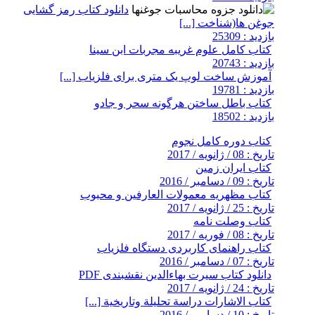
دانلود کتاب رمز گشایی
جوغن ها(شناخت [...]
بازدید : 25309
کتاب کامل علوم غریبه مجربات ابن سینا
بازدید : 20743
آموزش ساخت لوپ یک متری برای فلزیاب [...]
بازدید : 19781
کتاب باطل ساختن هرگونه سحر و جادو
بازدید : 18502
کتاب دوره کامل نجوم
تاریخ : 08 / ژانویه / 2017
کتاب ایران زمین
تاریخ : 09 / دسامبر / 2016
کتاب مظهریه معمولات العارفین و محبوب
تاریخ : 25 / ژانویه / 2017
کتاب وصلت نامه
تاریخ : 08 / فوریه / 2017
کتاب راهنمای کاربردی دستگاه فلزیاب
تاریخ : 07 / دسامبر / 2016
دانلود کتاب سیرت بهاءالدین نقشبندی PDF
تاریخ : 24 / ژانویه / 2017
کتاب الاشارات دراسة تحليلة وتاريخية [...]
تاریخ : 10 / دسامبر / 2016