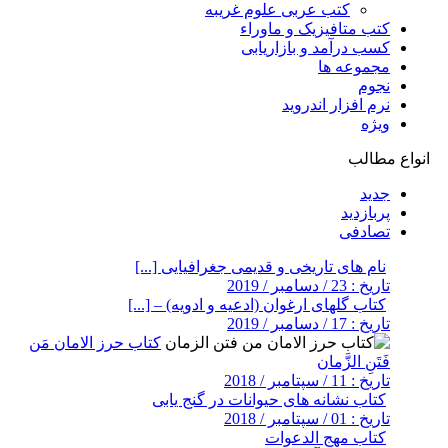
کتب عربی علوم غریبه
کتب متافیزیک و ماوراء
کسب درآمد و بازاریابی
مجموعه ها
نجوم
نرم افزار اندروید
ویژه
انواع مطالب
جدید
پربازدید
تصادفی
نام های تاریخی و قدیمی جغرافیایی [...]
تاریخ : 23 / دسامبر / 2019
کتاب گلهای ارغوان (ادعیه و ادویه) – [...]
تاریخ : 17 / دسامبر / 2019
کتاب حرز الامان مَن
فَتَنِ الزَّمان
تاریخ : 11 / سپتامبر / 2018
کتاب نشانه های حیوانات در گنج یابی
تاریخ : 01 / سپتامبر / 2018
کتاب مهج الدعوات