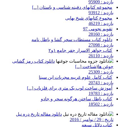
بازدید : 95909
مجموعه کتابهای دفینه شناسی و باستان [...]
بازدید : 93912
مجموع کتابهای شیخ بهایی
بازدید : 46219
تقویم نجومی 97
بازدید : 28160
دانلود کتاب مستطاب سحر گشا و باطل نامه
بازدید : 27098
کتاب جواهر الاسرار جفر جامع ۱و۲
بازدید : 26110
دانلود کتاب رمز گشایی
جوغن ها(شناخت [...]
بازدید : 25309
کتاب کامل علوم غریبه مجربات ابن سینا
بازدید : 20743
آموزش ساخت لوپ یک متری برای فلزیاب [...]
بازدید : 19783
کتاب باطل ساختن هرگونه سحر و جادو
بازدید : 18502
دانلود مقاله تاریخ دره نیل
تاریخ : 29 / نوامبر / 2016
کتاب دلائل سبعه