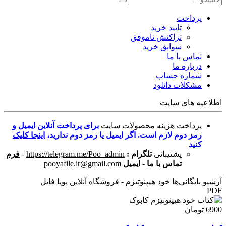
پرداخت
تایید خرید
تراکنش ناموفق
سوابق خرید
تماس با ما
درباره ما
شماره حساب
مشکلات دانلود
اطلاعیه های سایت
پرداخت هزینه محصولات سایت
برای پرداخت آنلاین ایمیل و
رمز دوم لازم است. اگر ایمیل یا رمز دوم ندارید،
اینجا کلیک
کنید
پشتیبانی
تلگرام :
https://telegram.me/Poo_admin
-
فرم
تماس با ما
-
ایمیل
pooyafile.ir@gmail.com
آرشیو بایگانی‌ها خود هیپنوتیزم - فروشگاه آنلاین پویا فایل
PDF
6900 تومان