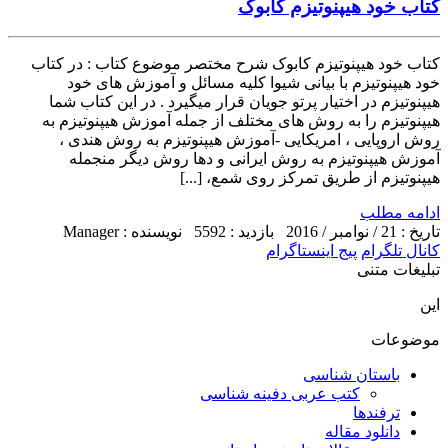
کتاب خود هیپنوتیزم کابوک
کتاب خود هیپنوتیزم کابوک شرح مختصر موضوع کتاب : در کتاب
خود هیپنوتیزم با بیانی شیوا کلیه مسائل و آموزش های خود
هیپنوتیزم در اختیار پرتو جویان قرار میگیرد . در این کتاب شما
هیپنوتیزم را به روش های مختلف از جمله آموزش هیپنوتیزم به
روش اروپایی ، امریکایی -آموزش هیپنوتیزم به روش هندی ،
آموزش هیپنوتیزم به روش ایرانی و دها روش دیگر منجمله
هیپنوتیزم از طریق تمرکز روی شمع، [...]
ادامه مطلب
تاریخ : 21 / نوامبر / 2016
بازدید : 5592
نویسنده : Manager
کانال تلگرام
پیج اینستاگرام
تبلیغات متنی
این
موضوعات
باستان شناسی
کتب عربی دفینه شناسی
ترفندها
دانلود مقاله