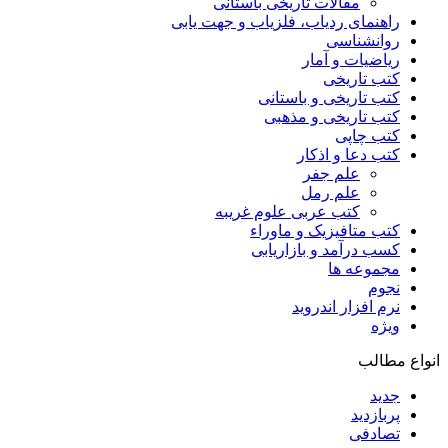
مقالات تاریخی باستانی
راهنمای ردیاب، فلزیاب و جهت یابی
روانشناسی
ریاضیات و آمار
کتب تاریخی
کتب تاریخی و باستانی
کتب تاریخی و مذهبی
کتب چاپی
کتب دعا و اذکار
علم جفر
علم رمل
کتب عربی علوم غریبه
کتب متافیزیک و ماوراء
کسب درآمد و بازاریابی
مجموعه ها
نجوم
نرم افزار اندروید
ویژه
انواع مطالب
جدید
پربازدید
تصادفی