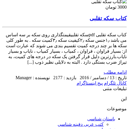
3000 تومان
کتاب سکه تقلبی
کتاب سکه تقلبی pdfسکه تقلبیقیمتگذاری روی سکه بر سه اساس
می باشد ۱٫جنس سکه ۲٫کیفیت سکه ۳٫کمیت سکه . به طور کلی
سکه ها بر چند درجه کمیت تقسیم بندی می شوند که عبارت است
از: بسیار فراوان ، فراوان ، کمیاب ، بسیار کمیاب ، نایاب و بسیار
نایاب.بارزترین دلیل قرار گرفتن یک سکه در درجه های کمیت، به
تیراژ ضرب بستگی دارد . البته به دلایلی نظیر ذوب [...]
ادامه مطلب
تاریخ : 13 / دسامبر / 2016
بازدید : 2177
نویسنده : Manager
کانال تلگرام
پیج اینستاگرام
تبلیغات متنی
این
موضوعات
باستان شناسی
کتب عربی دفینه شناسی