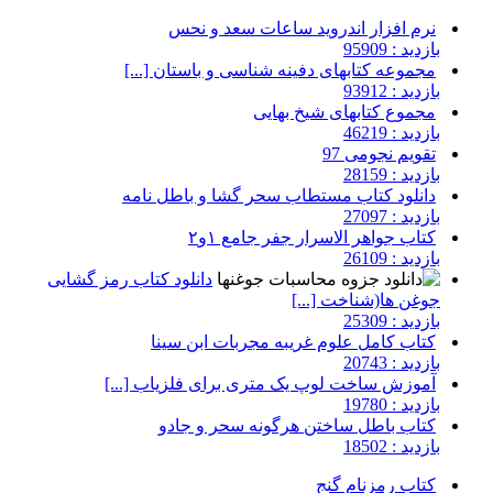
نرم افزار اندروید ساعات سعد و نحس
بازدید : 95909
مجموعه کتابهای دفینه شناسی و باستان [...]
بازدید : 93912
مجموع کتابهای شیخ بهایی
بازدید : 46219
تقویم نجومی 97
بازدید : 28159
دانلود کتاب مستطاب سحر گشا و باطل نامه
بازدید : 27097
کتاب جواهر الاسرار جفر جامع ۱و۲
بازدید : 26109
دانلود کتاب رمز گشایی
جوغن ها(شناخت [...]
بازدید : 25309
کتاب کامل علوم غریبه مجربات ابن سینا
بازدید : 20743
آموزش ساخت لوپ یک متری برای فلزیاب [...]
بازدید : 19780
کتاب باطل ساختن هرگونه سحر و جادو
بازدید : 18502
کتاب رمزنام گنج