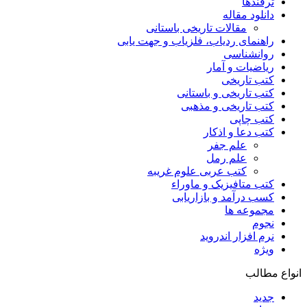
ترفندها
دانلود مقاله
مقالات تاریخی باستانی
راهنمای ردیاب، فلزیاب و جهت یابی
روانشناسی
ریاضیات و آمار
کتب تاریخی
کتب تاریخی و باستانی
کتب تاریخی و مذهبی
کتب چاپی
کتب دعا و اذکار
علم جفر
علم رمل
کتب عربی علوم غریبه
کتب متافیزیک و ماوراء
کسب درآمد و بازاریابی
مجموعه ها
نجوم
نرم افزار اندروید
ویژه
انواع مطالب
جدید