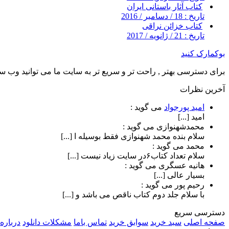
کتاب آثار باستانی ایران
تاریخ : 18 / دسامبر / 2016
کتاب خزائن نراقی
تاریخ : 21 / ژانویه / 2017
بوکمارک کنید
برای دسترسی بهتر , راحت تر و سریع تر به سایت ما می توانید وب سای
آخرین نظرات
امید پورجواد
می گوید :
امید [...]
محمدشهنوازی
می گوید :
سلام بنده محمد شهنوازی فقط بوسیله ا [...]
محمد
می گوید :
سلام تعداد کتاب۶در سایت زیاد نیست [...]
هانیه عسگری
می گوید :
بسیار عالی [...]
رحیم پور
می گوید :
با سلام جلد دوم کتاب ناقص می باشد و [...]
دسترسی سریع
صفحه اصلی
سبد خرید
سوابق خرید
تماس باما
مشکلات دانلود
درباره 