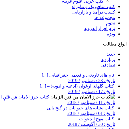
کتب عربی علوم غریبه
کتب متافیزیک و ماوراء
کسب درآمد و بازاریابی
مجموعه ها
نجوم
نرم افزار اندروید
ویژه
انواع مطالب
جدید
پربازدید
تصادفی
نام های تاریخی و قدیمی جغرافیایی [...]
تاریخ : 23 / دسامبر / 2019
کتاب گلهای ارغوان (ادعیه و ادویه) – [...]
تاریخ : 17 / دسامبر / 2019
کتاب حرز الامان مَن فَتَنِ ال
تاریخ : 11 / سپتامبر / 2018
کتاب نشانه های حیوانات در گنج یابی
تاریخ : 01 / سپتامبر / 2018
کتاب مهج الدعوات
تاریخ : 30 / آگوست / 2018