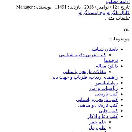
ادامه مطلب
تاریخ : 12 / نوامبر / 2016
بازدید : 11491
نویسنده : Manager
کانال تلگرام
پیج اینستاگرام
تبلیغات متنی
این
موضوعات
باستان شناسی
کتب عربی دفینه شناسی
ترفندها
دانلود مقاله
مقالات تاریخی باستانی
راهنمای ردیاب، فلزیاب و جهت یابی
روانشناسی
ریاضیات و آمار
کتب تاریخی
کتب تاریخی و باستانی
کتب تاریخی و مذهبی
کتب چاپی
کتب دعا و اذکار
علم جفر
علم رمل