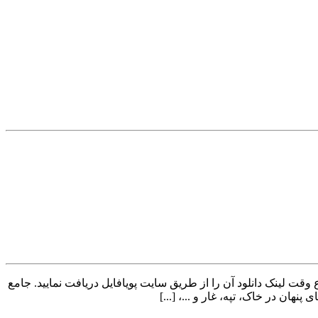
ع وقت لینک دانلود آن را از طریق سایت پویافایل دریافت نمایید. جامع
هان در خاک، تپه، غار و ...، [...]