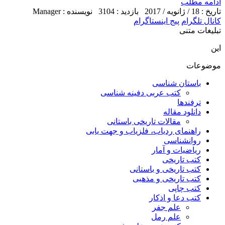
ادامه مطلب
تاریخ : 18 / ژانویه / 2017
بازدید : 3104
نویسنده : Manager
کانال تلگرام
پیج اینستاگرام
تبلیغات متنی
این
موضوعات
باستان شناسی
کتب عربی دفینه شناسی
ترفندها
دانلود مقاله
مقالات تاریخی باستانی
راهنمای ردیاب، فلزیاب و جهت یابی
روانشناسی
ریاضیات و آمار
کتب تاریخی
کتب تاریخی و باستانی
کتب تاریخی و مذهبی
کتب چاپی
کتب دعا و اذکار
علم جفر
علم رمل