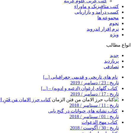
کتب عربی علوم غریبه
کتب متافیزیک و ماوراء
کسب درآمد و بازاریابی
مجموعه ها
نجوم
نرم افزار اندروید
ویژه
انواع مطالب
جدید
پربازدید
تصادفی
نام های تاریخی و قدیمی جغرافیایی [...]
تاریخ : 23 / دسامبر / 2019
کتاب گلهای ارغوان (ادعیه و ادویه) – [...]
تاریخ : 17 / دسامبر / 2019
کتاب حرز الامان مَن فَتَنِ ال
تاریخ : 11 / سپتامبر / 2018
کتاب نشانه های حیوانات در گنج یابی
تاریخ : 01 / سپتامبر / 2018
کتاب مهج الدعوات
تاریخ : 30 / آگوست / 2018