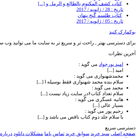
کتاب کشف المکتوم بالطالع و الرمل و [...]
تاریخ : 28 / ژانویه / 2017
کتاب طلسم گنج پنهان
تاریخ : 05 / ژانویه / 2017
بوکمارک کنید
برای دسترسی بهتر , راحت تر و سریع تر به سایت ما می توانید وب سای
آخرین نظرات
امید پورجواد
می گوید :
امید [...]
محمدشهنوازی
می گوید :
سلام بنده محمد شهنوازی فقط بوسیله ا [...]
محمد
می گوید :
سلام تعداد کتاب۶در سایت زیاد نیست [...]
هانیه عسگری
می گوید :
بسیار عالی [...]
رحیم پور
می گوید :
با سلام جلد دوم کتاب ناقص می باشد و [...]
دسترسی سریع
صفحه اصلی
سبد خرید
سوابق خرید
تماس باما
مشکلات دانلود
درباره 