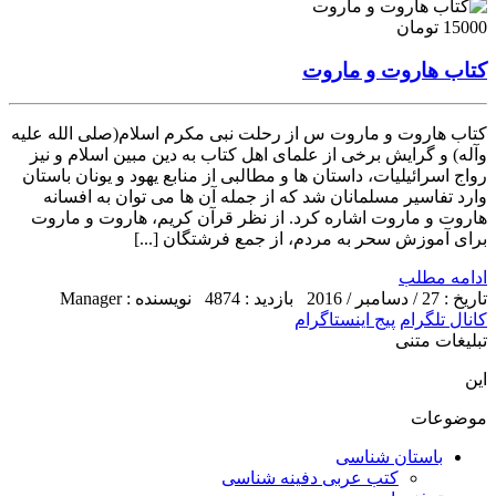
15000 تومان
کتاب هاروت و ماروت
کتاب هاروت و ماروت س از رحلت نبى مکرم اسلام(صلى الله علیه
وآله) و گرایش برخى از علماى اهل کتاب به دین مبین اسلام و نیز
رواج اسرائیلیات، داستان ها و مطالبى از منابع یهود و یونان باستان
وارد تفاسیر مسلمانان شد که از جمله آن ها مى توان به افسانه
هاروت و ماروت اشاره کرد. از نظر قرآن کریم، هاروت و ماروت
براى آموزش سحر به مردم، از جمع فرشتگان [...]
ادامه مطلب
تاریخ : 27 / دسامبر / 2016
بازدید : 4874
نویسنده : Manager
کانال تلگرام
پیج اینستاگرام
تبلیغات متنی
این
موضوعات
باستان شناسی
کتب عربی دفینه شناسی