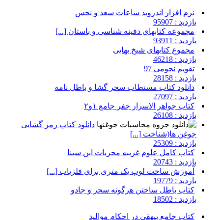
نرم افزار اندروید ساعات سعد و نحس
بازدید : 95907
مجموعه کتابهای دفینه شناسی و باستان [...]
بازدید : 93911
مجموع کتابهای شیخ بهایی
بازدید : 46218
تقویم نجومی 97
بازدید : 28158
دانلود کتاب مستطاب سحر گشا و باطل نامه
بازدید : 27097
کتاب جواهر الاسرار جفر جامع ۱و۲
بازدید : 26108
دانلود کتاب رمز گشایی
جوغن ها(شناخت [...]
بازدید : 25309
کتاب کامل علوم غریبه مجربات ابن سینا
بازدید : 20743
آموزش ساخت لوپ یک متری برای فلزیاب [...]
بازدید : 19779
کتاب باطل ساختن هرگونه سحر و جادو
بازدید : 18502
کتاب جامع بیهقی در احکام موالید