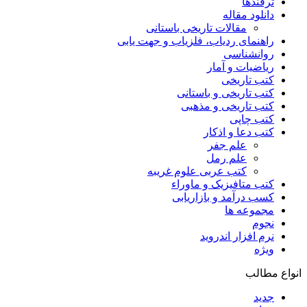
ترفندها
دانلود مقاله
مقالات تاریخی باستانی
راهنمای ردیاب، فلزیاب و جهت یابی
روانشناسی
ریاضیات و آمار
کتب تاریخی
کتب تاریخی و باستانی
کتب تاریخی و مذهبی
کتب چاپی
کتب دعا و اذکار
علم جفر
علم رمل
کتب عربی علوم غریبه
کتب متافیزیک و ماوراء
کسب درآمد و بازاریابی
مجموعه ها
نجوم
نرم افزار اندروید
ویژه
انواع مطالب
جدید