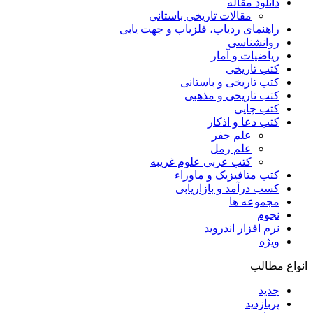
دانلود مقاله
مقالات تاریخی باستانی
راهنمای ردیاب، فلزیاب و جهت یابی
روانشناسی
ریاضیات و آمار
کتب تاریخی
کتب تاریخی و باستانی
کتب تاریخی و مذهبی
کتب چاپی
کتب دعا و اذکار
علم جفر
علم رمل
کتب عربی علوم غریبه
کتب متافیزیک و ماوراء
کسب درآمد و بازاریابی
مجموعه ها
نجوم
نرم افزار اندروید
ویژه
انواع مطالب
جدید
پربازدید