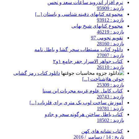
نرم افزار اندروید ساعات سعد و نحس
بازدید : 95909
مجموعه کتابهای دفینه شناسی و باستان [...]
بازدید : 93912
مجموع کتابهای شیخ بهایی
بازدید : 46219
تقویم نجومی 97
بازدید : 28160
دانلود کتاب مستطاب سحر گشا و باطل نامه
بازدید : 27097
کتاب جواهر الاسرار جفر جامع ۱و۲
بازدید : 26110
دانلود کتاب رمز گشایی
جوغن ها(شناخت [...]
بازدید : 25309
کتاب کامل علوم غریبه مجربات ابن سینا
بازدید : 20743
آموزش ساخت لوپ یک متری برای فلزیاب [...]
بازدید : 19781
کتاب باطل ساختن هرگونه سحر و جادو
بازدید : 18502
کتاب نشانه های کهن
تاریخ : 14 / دسامبر / 2016