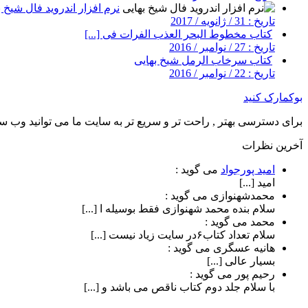
نرم افزار اندروید فال شیخ ب
تاریخ : 31 / ژانویه / 2017
کتاب مخطوط البحر العذب الفرات فی [...]
تاریخ : 27 / نوامبر / 2016
کتاب سرخاب الرمل شیخ بهایی
تاریخ : 22 / نوامبر / 2016
بوکمارک کنید
برای دسترسی بهتر , راحت تر و سریع تر به سایت ما می توانید وب سای
آخرین نظرات
امید پورجواد
می گوید :
امید [...]
محمدشهنوازی
می گوید :
سلام بنده محمد شهنوازی فقط بوسیله ا [...]
محمد
می گوید :
سلام تعداد کتاب۶در سایت زیاد نیست [...]
هانیه عسگری
می گوید :
بسیار عالی [...]
رحیم پور
می گوید :
با سلام جلد دوم کتاب ناقص می باشد و [...]