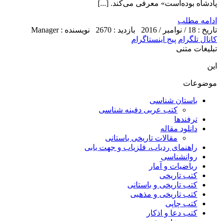
پادشاه بوده‌است» معرفی می‌کند. [...]
ادامه مطلب
تاریخ : 18 / نوامبر / 2016
بازدید : 2670
نویسنده : Manager
کانال تلگرام
پیج اینستاگرام
تبلیغات متنی
این
موضوعات
باستان شناسی
کتب عربی دفینه شناسی
ترفندها
دانلود مقاله
مقالات تاریخی باستانی
راهنمای ردیاب، فلزیاب و جهت یابی
روانشناسی
ریاضیات و آمار
کتب تاریخی
کتب تاریخی و باستانی
کتب تاریخی و مذهبی
کتب چاپی
کتب دعا و اذکار