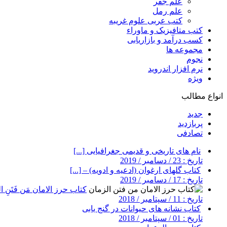
علم جفر
علم رمل
کتب عربی علوم غریبه
کتب متافیزیک و ماوراء
کسب درآمد و بازاریابی
مجموعه ها
نجوم
نرم افزار اندروید
ویژه
انواع مطالب
جدید
پربازدید
تصادفی
نام های تاریخی و قدیمی جغرافیایی [...]
تاریخ : 23 / دسامبر / 2019
کتاب گلهای ارغوان (ادعیه و ادویه) – [...]
تاریخ : 17 / دسامبر / 2019
کتاب حرز الامان مَن فَتَنِ ال
تاریخ : 11 / سپتامبر / 2018
کتاب نشانه های حیوانات در گنج یابی
تاریخ : 01 / سپتامبر / 2018