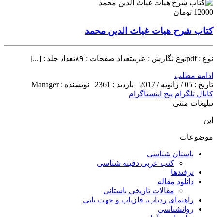
12000 تومان
کتاب شرح هیات غیاث الدین محمد
نوع : pdfنوع نگارش : عربیتعداد صفحات : ۸۹تعداد جلد : [...]
ادامه مطلب
تاریخ : 05 / ژانویه / 2017
بازدید : 2361
نویسنده : Manager
کانال تلگرام
پیج اینستاگرام
تبلیغات متنی
این
موضوعات
باستان شناسی
کتب عربی دفینه شناسی
ترفندها
دانلود مقاله
مقالات تاریخی باستانی
راهنمای ردیاب، فلزیاب و جهت یابی
روانشناسی