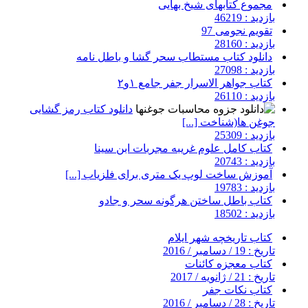
مجموع کتابهای شیخ بهایی
بازدید : 46219
تقویم نجومی 97
بازدید : 28160
دانلود کتاب مستطاب سحر گشا و باطل نامه
بازدید : 27098
کتاب جواهر الاسرار جفر جامع ۱و۲
بازدید : 26110
دانلود کتاب رمز گشایی
جوغن ها(شناخت [...]
بازدید : 25309
کتاب کامل علوم غریبه مجربات ابن سینا
بازدید : 20743
آموزش ساخت لوپ یک متری برای فلزیاب [...]
بازدید : 19783
کتاب باطل ساختن هرگونه سحر و جادو
بازدید : 18502
کتاب تاریخچه شهر ایلام
تاریخ : 19 / دسامبر / 2016
کتاب معجزه کائنات
تاریخ : 21 / ژانویه / 2017
کتاب نکات جفر
تاریخ : 28 / دسامبر / 2016