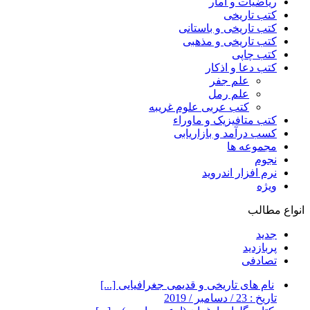
ریاضیات و آمار
کتب تاریخی
کتب تاریخی و باستانی
کتب تاریخی و مذهبی
کتب چاپی
کتب دعا و اذکار
علم جفر
علم رمل
کتب عربی علوم غریبه
کتب متافیزیک و ماوراء
کسب درآمد و بازاریابی
مجموعه ها
نجوم
نرم افزار اندروید
ویژه
انواع مطالب
جدید
پربازدید
تصادفی
نام های تاریخی و قدیمی جغرافیایی [...]
تاریخ : 23 / دسامبر / 2019