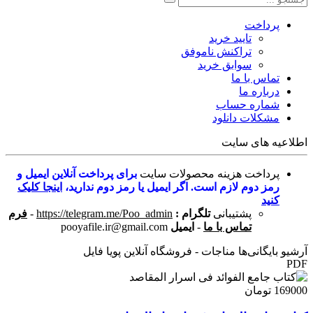
پرداخت
تایید خرید
تراکنش ناموفق
سوابق خرید
تماس با ما
درباره ما
شماره حساب
مشکلات دانلود
اطلاعیه های سایت
پرداخت هزینه محصولات سایت
برای پرداخت آنلاین ایمیل و
رمز دوم لازم است. اگر ایمیل یا رمز دوم ندارید،
اینجا کلیک
کنید
پشتیبانی
تلگرام :
https://telegram.me/Poo_admin
-
فرم
تماس با ما
-
ایمیل
pooyafile.ir@gmail.com
آرشیو بایگانی‌ها مناجات - فروشگاه آنلاین پویا فایل
PDF
169000 تومان