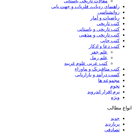
مقالات تاریخی باستانی
راهنمای ردیاب، فلزیاب و جهت یابی
روانشناسی
ریاضیات و آمار
کتب تاریخی
کتب تاریخی و باستانی
کتب تاریخی و مذهبی
کتب چاپی
کتب دعا و اذکار
علم جفر
علم رمل
کتب عربی علوم غریبه
کتب متافیزیک و ماوراء
کسب درآمد و بازاریابی
مجموعه ها
نجوم
نرم افزار اندروید
ویژه
انواع مطالب
جدید
پربازدید
تصادفی