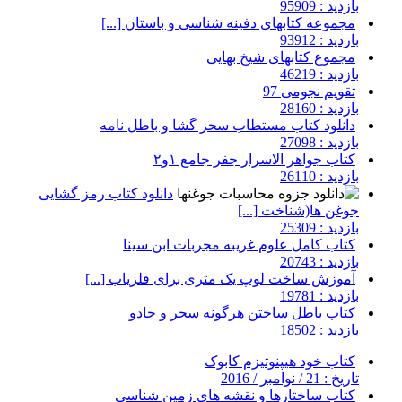
بازدید : 95909
مجموعه کتابهای دفینه شناسی و باستان [...]
بازدید : 93912
مجموع کتابهای شیخ بهایی
بازدید : 46219
تقویم نجومی 97
بازدید : 28160
دانلود کتاب مستطاب سحر گشا و باطل نامه
بازدید : 27098
کتاب جواهر الاسرار جفر جامع ۱و۲
بازدید : 26110
دانلود کتاب رمز گشایی
جوغن ها(شناخت [...]
بازدید : 25309
کتاب کامل علوم غریبه مجربات ابن سینا
بازدید : 20743
آموزش ساخت لوپ یک متری برای فلزیاب [...]
بازدید : 19781
کتاب باطل ساختن هرگونه سحر و جادو
بازدید : 18502
کتاب خود هیپنوتیزم کابوک
تاریخ : 21 / نوامبر / 2016
کتاب ساختارها و نقشه های زمین شناسی