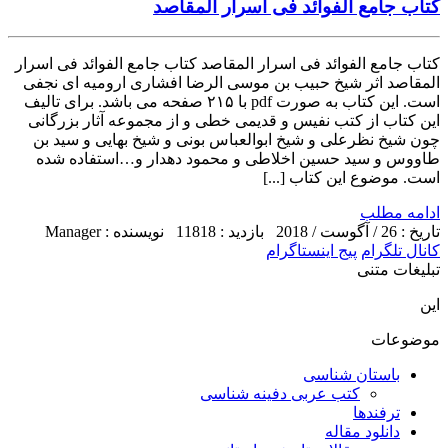
کتاب جامع الفوائد فی اسرار المقاصد
کتاب جامع الفوائد فی اسرار المقاصد کتاب جامع الفوائد فی اسرار
المقاصد اثر شیخ حبیب بن موسی الرضا افشاری ارومیه ای نجفی
است. این کتاب به صورت pdf با ۲۱۵ صفحه می باشد. برای تالیف
این کتاب از کتب نفیس و قدیمی خطی و از مجموعه آثار بزرگانی
چون شیخ نظرعلی و شیخ ابوالعباس بونی و شیخ بهایی و سید بن
طاووس و سید حسین اخلاطی و محمود دهدار و…استفاده شده
است. موضوع این کتاب [...]
ادامه مطلب
تاریخ : 26 / آگوست / 2018
بازدید : 11818
نویسنده : Manager
کانال تلگرام
پیج اینستاگرام
تبلیغات متنی
این
موضوعات
باستان شناسی
کتب عربی دفینه شناسی
ترفندها
دانلود مقاله