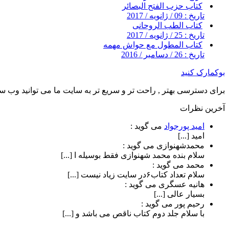
کتاب حزب الفتح البصائر
تاریخ : 09 / ژانویه / 2017
کتاب الطب الروحانی
تاریخ : 25 / ژانویه / 2017
کتاب المطول مع حواش مهمه
تاریخ : 26 / دسامبر / 2016
بوکمارک کنید
برای دسترسی بهتر , راحت تر و سریع تر به سایت ما می توانید وب سای
آخرین نظرات
امید پورجواد
می گوید :
امید [...]
محمدشهنوازی
می گوید :
سلام بنده محمد شهنوازی فقط بوسیله ا [...]
محمد
می گوید :
سلام تعداد کتاب۶در سایت زیاد نیست [...]
هانیه عسگری
می گوید :
بسیار عالی [...]
رحیم پور
می گوید :
با سلام جلد دوم کتاب ناقص می باشد و [...]