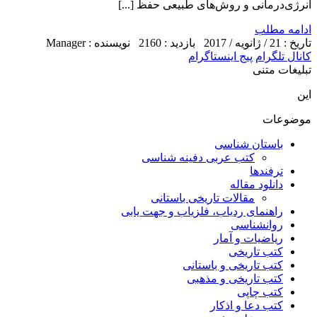
انرژی‌درمانی و روش‌های طبیعی حفظ [...]
ادامه مطلب
تاریخ : 21 / ژانویه / 2017
بازدید : 2160
نویسنده : Manager
کانال تلگرام
پیج اینستاگرام
تبلیغات متنی
این
موضوعات
باستان شناسی
کتب عربی دفینه شناسی
ترفندها
دانلود مقاله
مقالات تاریخی باستانی
راهنمای ردیاب، فلزیاب و جهت یابی
روانشناسی
ریاضیات و آمار
کتب تاریخی
کتب تاریخی و باستانی
کتب تاریخی و مذهبی
کتب چاپی
کتب دعا و اذکار