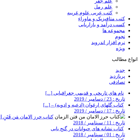
علم جفر
علم رمل
کتب عربی علوم غریبه
کتب متافیزیک و ماوراء
کسب درآمد و بازاریابی
مجموعه ها
نجوم
نرم افزار اندروید
ویژه
انواع مطالب
جدید
پربازدید
تصادفی
نام های تاریخی و قدیمی جغرافیایی [...]
تاریخ : 23 / دسامبر / 2019
کتاب گلهای ارغوان (ادعیه و ادویه) – [...]
تاریخ : 17 / دسامبر / 2019
کتاب حرز الامان مَن فَتَنِ ال
تاریخ : 11 / سپتامبر / 2018
کتاب نشانه های حیوانات در گنج یابی
تاریخ : 01 / سپتامبر / 2018