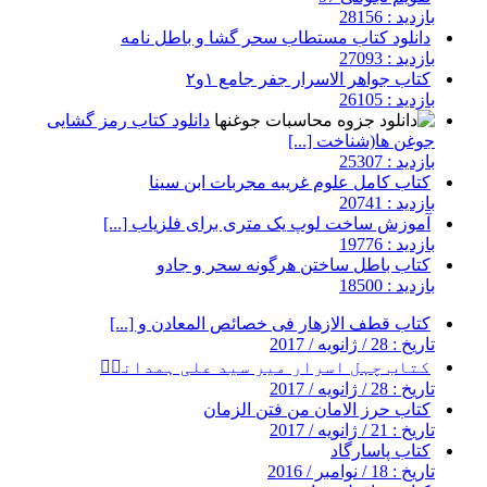
بازدید : 28156
دانلود کتاب مستطاب سحر گشا و باطل نامه
بازدید : 27093
کتاب جواهر الاسرار جفر جامع ۱و۲
بازدید : 26105
دانلود کتاب رمز گشایی
جوغن ها(شناخت [...]
بازدید : 25307
کتاب کامل علوم غریبه مجربات ابن سینا
بازدید : 20741
آموزش ساخت لوپ یک متری برای فلزیاب [...]
بازدید : 19776
کتاب باطل ساختن هرگونه سحر و جادو
بازدید : 18500
کتاب قطف الازهار فی خصائص المعادن و [...]
تاریخ : 28 / ژانویه / 2017
کتاب چہل اسرار میر سید علی ہمدانیؒ
تاریخ : 28 / ژانویه / 2017
کتاب حرز الامان من فتن الزمان
تاریخ : 21 / ژانویه / 2017
کتاب پاسارگاد
تاریخ : 18 / نوامبر / 2016