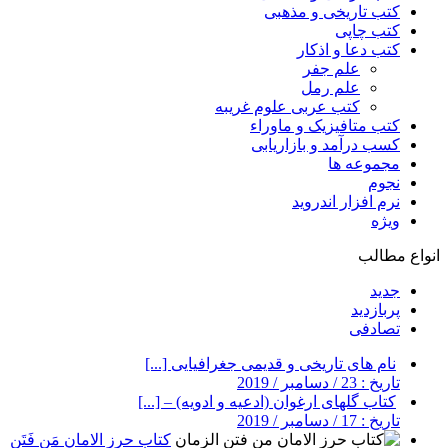
کتب تاریخی و مذهبی
کتب چاپی
کتب دعا و اذکار
علم جفر
علم رمل
کتب عربی علوم غریبه
کتب متافیزیک و ماوراء
کسب درآمد و بازاریابی
مجموعه ها
نجوم
نرم افزار اندروید
ویژه
انواع مطالب
جدید
پربازدید
تصادفی
نام های تاریخی و قدیمی جغرافیایی [...]
تاریخ : 23 / دسامبر / 2019
کتاب گلهای ارغوان (ادعیه و ادویه) – [...]
تاریخ : 17 / دسامبر / 2019
کتاب حرز الامان مَن فَتَنِ