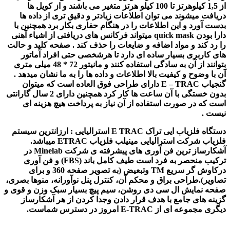
از 1,5 کیلوهرتز تا 100 کیلو هرتز متغیر می باشند و از کویل ها
دریافت میشوند می توان اطلاعات زیادتر و دقیق تری از داده ها
بدست آورد و این اطلاعات را در هنگام حفاری بکار برد همچنین با
دارا بودن quick mask میتواند فرکانس های دریافتی از اشیاء آهنی
را رد کند و مواد اضافه و ضایعات را حذف کند . صفحه کلید و حالت
های کاربری بسیار ساده ای دارد تا هرشخصی حتی افراد آماتور
بتوانند از آن به سادگی استفاده کنند و مانیتور 72 * 48 میلی متری
آن با وضوح و کیفیت بالا اطلاعات و داده ها را به ما نشان میدهد .
گنجیاب E – TRAC دارای طراحی فوق العاده است که میتوان
بدون خستگی با آن ساعت ها کار کرد همچنین دارای 2 سال گارانتی
است که در صورت استفاده از آن نیاز به پرداخت هیچ هزینه ای
نیست .
دستگاه فلزیاب ایی تراک E TRAC استرالیایی : ارزانترین سیستم
فلزیاب شرکت استرالیایی مینیلب فلزیاب ETRAC میباشد.
آشکارساز ترین فن آوری های پیشرفته ی شرکت Minelab در
ترکیب منحصر به فرد است طیف کامل باند (FBS) و فن آوری
درکاوش گر سریع TM وتبعیض (به تصویر صفحه 360 و برای
تصاویر).طراحی براق و محکم آن، کنترل پنل نوآورانه، منوها بصری،
صفحه نمایش ال سی دی روشن، سیم پیچ بسیار سبک وزن و قوی و
گزینه های جامع با هدف قرار دادن وجدا کردن از هر آشکارساز
دیگری مجموعه ای از E-TRAC امروز در دسترس شماست.