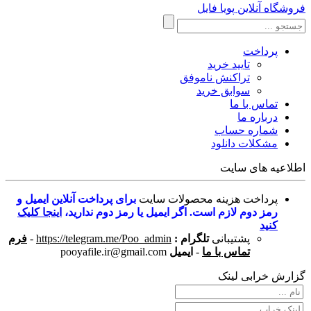
فروشگاه آنلاین پویا فایل
پرداخت
تایید خرید
تراکنش ناموفق
سوابق خرید
تماس با ما
درباره ما
شماره حساب
مشکلات دانلود
اطلاعیه های سایت
پرداخت هزینه محصولات سایت
برای پرداخت آنلاین ایمیل و
رمز دوم لازم است. اگر ایمیل یا رمز دوم ندارید،
اینجا کلیک
کنید
پشتیبانی
تلگرام :
https://telegram.me/Poo_admin
-
فرم
تماس با ما
-
ایمیل
pooyafile.ir@gmail.com
گزارش خرابی لینک