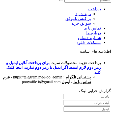
پرداخت
تایید خرید
تراکنش ناموفق
سوابق خرید
تماس با ما
درباره ما
شماره حساب
مشکلات دانلود
اطلاعیه های سایت
پرداخت هزینه محصولات سایت
برای پرداخت آنلاین ایمیل و
رمز دوم لازم است. اگر ایمیل یا رمز دوم ندارید،
اینجا کلیک
کنید
پشتیبانی
تلگرام :
https://telegram.me/Poo_admin
-
فرم
تماس با ما
-
ایمیل
pooyafile.ir@gmail.com
گزارش خرابی لینک