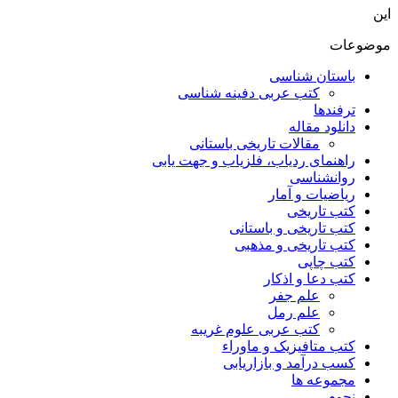
این
موضوعات
باستان شناسی
کتب عربی دفینه شناسی
ترفندها
دانلود مقاله
مقالات تاریخی باستانی
راهنمای ردیاب، فلزیاب و جهت یابی
روانشناسی
ریاضیات و آمار
کتب تاریخی
کتب تاریخی و باستانی
کتب تاریخی و مذهبی
کتب چاپی
کتب دعا و اذکار
علم جفر
علم رمل
کتب عربی علوم غریبه
کتب متافیزیک و ماوراء
کسب درآمد و بازاریابی
مجموعه ها
نجوم