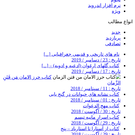
نرم افزار اندروید
ویژه
انواع مطالب
جدید
پربازدید
تصادفی
نام های تاریخی و قدیمی جغرافیایی [...]
تاریخ : 23 / دسامبر / 2019
کتاب گلهای ارغوان (ادعیه و ادویه) – [...]
تاریخ : 17 / دسامبر / 2019
کتاب حرز الامان مَن فَتَنِ
الزَّمان
تاریخ : 11 / سپتامبر / 2018
کتاب نشانه های حیوانات در گنج یابی
تاریخ : 01 / سپتامبر / 2018
کتاب مهج الدعوات
تاریخ : 30 / آگوست / 2018
کتاب اسرار مانیه تیسم
تاریخ : 29 / آگوست / 2018
کتاب از آستارا تا استارباد – پنج
تاریخ : 29 / آگوست / 2018