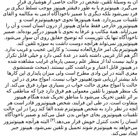
آن به وسیلهٔ تلقین، شخص در حالت خاصی از هوشیاری قرار
می‌گیرد. هیپنوتیزم یا به طور دقیقتر هیپنوز موجب تسلط دیگری بر
فرد نمی‌شود بلکه دیگری با ضمیر ناخودآگاه آدمی به مکالمه و القای
تلقینات می‌پردازد. همهٔ هیپنوزها نحوی خودهیپنوتیزم است و
هیپنوتیزور خارجی فقط مامای هیپنوز از درون انسان است و آن را
می‌زایاند. همة مکاتب و عرفاً به نحوی با هیپنوز درگیر بوده‌اند. ضمیر
ناخودآگاه تنها یک تئوریست که توضیح حقایق روی آن سوار می‌شود.
هیپنوتیزور نمی‌تواند هرآنچه دوست داشت به سوژه تلقین کند.
هیپنوتیزم یک امر خارق‌العاده نیست؛ و کارایی عجیب و غریب ندارد.
اگر هم آثار غریبی داشته باشد در عدهٔ کمی دارد و خیلی قابل تکرار
و تأیید نیست لذا از منظر علم رسمی پاره‌ای غرایب مشاهده شده
در هیپنوز قابل اعتبار و برداشت کلی نیستند. (مبحث شستشوی
مغزی البته در این وادی مطرح است ولی میزان پایداری این کارها
باید بیشتر ارزیابی شود)هیپنوز خواب نیست. امواج مغزی در این
حالت با امواج مغزی حالت خواب در بسیاری موارد فرق می‌کند. از
یک منظر هیپنوز با تلقین معمولی هم فرق دارد چرا که مناطقی که
بر اثر تلقین تحریک می‌شود با مناطق تحریک شده هنگام هیپنوز
متفاوت است. در طی این فرایند، شخص هیپنوتیزور قادر است هر
آنچه در نظر دارد به شخص هیپنوتیزم شده القا کند زیرا در این حالت
تلقینات هیپنوتیزور بجای حواس بدن عمل می‌کند و ضمیر ناخودآگاه
[۳]
انسان را تحت کنترل خویش قرار می‌دهد.
البته هرآنچه هیپنوتیزور
می‌خواهد به هیپنوتیزم شوند تحمیل و تلقین نمی‌شود. هیپنوز جبر
ایجاد نمی‌کند.