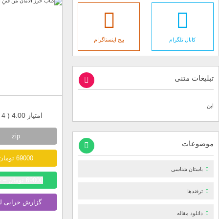
کانال تلگرام
پیج اینستاگرام
تبلیغات متنی
این
امتیاز 4.00 (
4
ر
zip
موضوعات
69000 تومان
باستان شناسی
69000 تومان – خرید
ترفندها
گزارش خرابی ل
دانلود مقاله