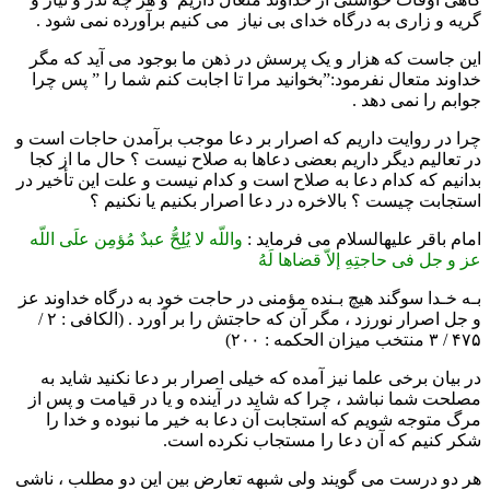
گریه و زاری به درگاه خدای بی نیاز می کنیم برآورده نمی شود .
این جاست که هزار و یک پرسش در ذهن ما بوجود می آید که مگر
خداوند متعال نفرمود:”بخوانید مرا تا اجابت کنم شما را ” پس چرا
جوابم را نمی دهد .
چرا در روایت داریم که اصرار بر دعا موجب برآمدن حاجات است و
در تعالیم دیگر داریم بعضی دعاها به صلاح نیست ؟ حال ما از کجا
بدانیم که کدام دعا به صلاح است و کدام نیست و علت این تأخیر در
استجابت چیست ؟ بالاخره در دعا اصرار بکنیم یا نکنیم ؟
امام باقر علیه‏السلام می فرماید :
واللّه لا یُلِحُّ عبدٌ مُؤمِن علَى اللّه
عز و جل فی حاجتِهِ إلاّ قضاها لَهُ
بـه خـدا سوگند هیچ بـنده مؤمنى در حاجت خود به درگاه خداوند عز
و جل اصرار نورزد ، مگر آن که حاجتش را بر آورد . (الکافی : ۲ /
۴۷۵ / ۳ منتخب میزان الحکمه : ۲۰۰)
در بیان برخی علما نیز آمده که خیلی اصرار بر دعا نکنید شاید به
مصلحت شما نباشد ، چرا که شاید در آینده و یا در قیامت و پس از
مرگ متوجه شویم که استجابت آن دعا به خیر ما نبوده و خدا را
شکر کنیم که آن دعا را مستجاب نکرده است.
هر دو درست می گویند ولی شبهه تعارض بین این دو مطلب ، ناشی