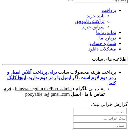
پرداخت
تایید خرید
تراکنش ناموفق
سوابق خرید
تماس با ما
درباره ما
شماره حساب
مشکلات دانلود
اطلاعیه های سایت
پرداخت هزینه محصولات سایت
برای پرداخت آنلاین ایمیل و
رمز دوم لازم است. اگر ایمیل یا رمز دوم ندارید،
اینجا کلیک
کنید
پشتیبانی
تلگرام :
https://telegram.me/Poo_admin
-
فرم
تماس با ما
-
ایمیل
pooyafile.ir@gmail.com
گزارش خرابی لینک