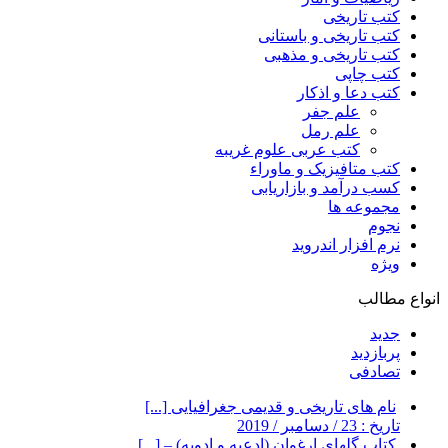
کتب تاریخی
کتب تاریخی و باستانی
کتب تاریخی و مذهبی
کتب چاپی
کتب دعا و اذکار
علم جفر
علم رمل
کتب عربی علوم غریبه
کتب متافیزیک و ماوراء
کسب درآمد و بازاریابی
مجموعه ها
نجوم
نرم افزار اندروید
ویژه
انواع مطالب
جدید
پربازدید
تصادفی
نام های تاریخی و قدیمی جغرافیایی [...]
تاریخ : 23 / دسامبر / 2019
کتاب گلهای ارغوان (ادعیه و ادویه) – [...]