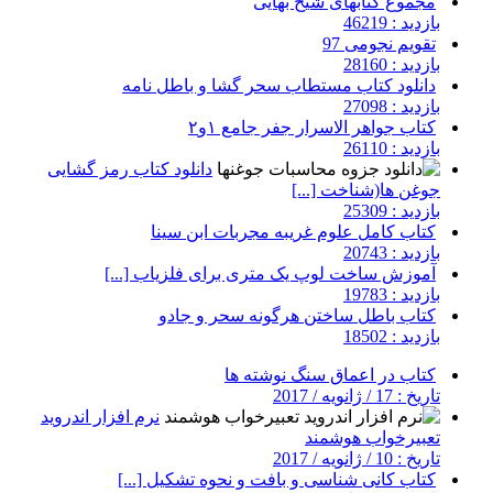
مجموع کتابهای شیخ بهایی
بازدید : 46219
تقویم نجومی 97
بازدید : 28160
دانلود کتاب مستطاب سحر گشا و باطل نامه
بازدید : 27098
کتاب جواهر الاسرار جفر جامع ۱و۲
بازدید : 26110
دانلود کتاب رمز گشایی
جوغن ها(شناخت [...]
بازدید : 25309
کتاب کامل علوم غریبه مجربات ابن سینا
بازدید : 20743
آموزش ساخت لوپ یک متری برای فلزیاب [...]
بازدید : 19783
کتاب باطل ساختن هرگونه سحر و جادو
بازدید : 18502
کتاب در اعماق سنگ نوشته ها
تاریخ : 17 / ژانویه / 2017
نرم افزار اندروید
تعبیرخواب هوشمند
تاریخ : 10 / ژانویه / 2017
کتاب کانی شناسی و بافت و نحوه تشکیل [...]