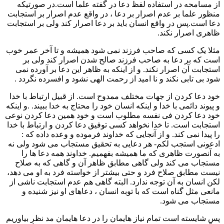
از مسامحه در استفاده لفظ دعا در گفته علما است.در صورتیکه
منظور علما بر عدم اصرار بر دعا ، در واقع عدم اصرار بر استجابت
دعا است.پس در واقع انسان باید بر دعا اصرار کند ولی بر استجابت
ظاهری اصرار نکند.
مثلا یک کسی که صاحب فرزند نمی شود همیشه و تا آخر عمر خوب
است که بر دعا به صاحب فرزند صالح شدن اصرار کند ولی بر
استجابت آن اصرار نکند. و از اینکه به ظاهر این دعا بر آورده نمی
شود بی تابی نکند و نا امید از رحمت الهی نشود و افسرده نگردد .
خود دعا کردن از جهات مختلف ممدوح است. از قبیل ارتباط با خدا
و پیوند دائمی با خدا و اینکه انسان خود را محتاج به خدا ببیند. .و اینکه
خود دعا کردن فی نفسه مطلوب است و خود همین دعا کردن نوعی
استجابت است. تا خدا نخواهد کسی توفیق دعا کردن و ارتباط با خدا
را پیدا نمی کند. و از آنجایی که خداوند فرموده و وعده داده که :
ادعونی استجب لکم- هر دعایی به تحقیق مستجاب می شود ولی نه
به آنصورت ظاهری که ما همیشه بفهمیم. خداوند همه دعا ها را
مستجاب می کند ولی گاهی مطابق ظاهر آن و گاهی که به صلاح
نیست مطابق صلاح فرد و حتی بیشتر از خواسته فرد به او می دهد،
لکن انسان به آن توجه ندارد. البته گاهی هم عدم استجابت ناشی از
مانعی مثل گناه است که با توبه انسان ، دعاهای او نیز شنیده و
مستجاب می شود.
پس شایسته است تمام نیاز هایمان را در دعا هایمان مد نظر بیاوریم