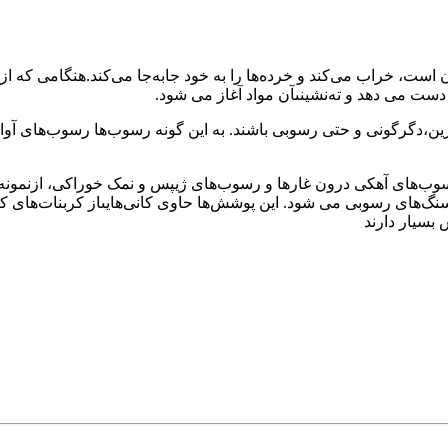
ن است، خراب مى‌کند و خرده‌ها را به خود جابه‌جا مى‌کند.هنگامى که
ز دست مى دهد و ته‌نشینىآن مواد آغاز مى شود.
،دگرگونى و حتى رسوبى باشند. به این گونه رسوب‌ها رسوب‌هاى آوار
رسوب‌هاى آهکى درون غارها و رسوب‌هاى ژیپس و نمک خوراکى، ازنمونه
نگ‌هاى رسوبى مى شود. این پوشش‌ها حاوى کانى‌هایىاز کربنات‌هاى ک
بسیار دارند