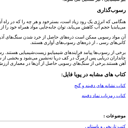
رسوب‌گذارى
هنگامى که انرژى یک رود زیاد است، بسترخود و هر چه را که در راه آ
مى‌یابدیا حجم آب کاهش مى‌یابد، توان جابه‌جایى مواد همراه خود را ا
آن مواد رسوبى ممکن است ذره‌هاى حاصل از خرد شدن سنگ‌هاى آذرین
کانى‌هاى رسى ، از ذره‌هاى رسوب‌هاى آوارى هستند.
برخى از رسوب‌ها پیامد فرایندهاى شیمیایىو زیست‌شیمیایى هستند. 
جانداران دریایى پس ازمرگ در کف دریا ته‌نشین مى‌شود و بخشى از س
آهن هستند.برخى از سنگ‌هاى رسوبى حاصل از آن‌ها در معمارى ارزش 
کتاب های مشابه در پویا فایل:
کتاب نشانه های دفینه و گنج
کتاب رمزیاب نماد دفینه
موضوعات :
کتب تاریخی و باستانی