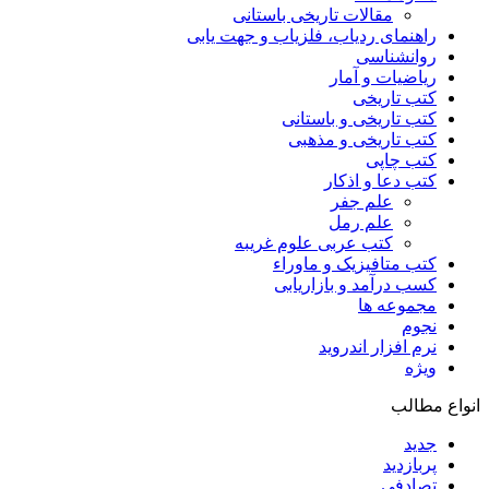
مقالات تاریخی باستانی
راهنمای ردیاب، فلزیاب و جهت یابی
روانشناسی
ریاضیات و آمار
کتب تاریخی
کتب تاریخی و باستانی
کتب تاریخی و مذهبی
کتب چاپی
کتب دعا و اذکار
علم جفر
علم رمل
کتب عربی علوم غریبه
کتب متافیزیک و ماوراء
کسب درآمد و بازاریابی
مجموعه ها
نجوم
نرم افزار اندروید
ویژه
انواع مطالب
جدید
پربازدید
تصادفی