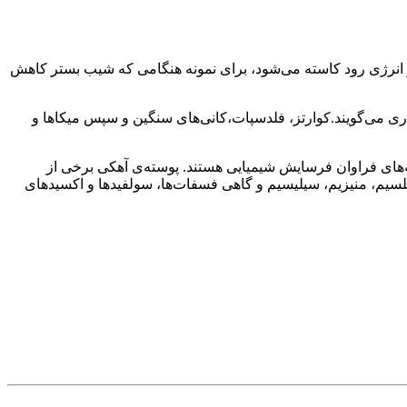
 از انرژى رود کاسته مى‌شود، براى نمونه هنگامى که شیب بستر کاهش
ى مى‌گویند.کوارتز، فلدسپات،کانى‌هاى سنگین و سپس میکاها و
‌هاى فراوان فرسایش شیمیایى هستند. پوسته‌ى آهکى برخى از
لسیم، منیزیم، سیلیسیم و گاهى فسفات‌ها، سولفیدها و اکسیدهاى