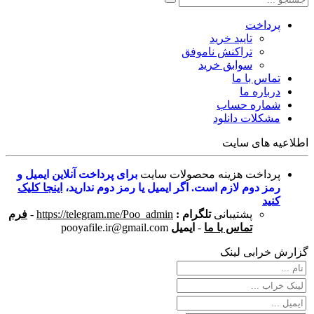
پرداخت
تایید خرید
تراکنش ناموفق
سوابق خرید
تماس با ما
درباره ما
شماره حساب
مشکلات دانلود
اطلاعیه های سایت
پرداخت هزینه محصولات سایت
برای پرداخت آنلاین ایمیل و
رمز دوم لازم است. اگر ایمیل یا رمز دوم ندارید،
اینجا کلیک
کنید
پشتیبانی
تلگرام :
https://telegram.me/Poo_admin
-
فرم
تماس با ما
-
ایمیل
pooyafile.ir@gmail.com
گزارش خرابی لینک