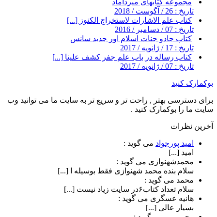
مجموعه کتابهای میرداماد
تاریخ : 26 / آگوست / 2018
کتاب علم الاشارات لاستخراج الكنوز [...]
تاریخ : 07 / دسامبر / 2016
کتاب جادو جنات اسلام اور جدید سانس
تاریخ : 17 / ژانویه / 2017
کتاب رساله در باب علم جفر کشف علینا [...]
تاریخ : 07 / ژانویه / 2017
بوکمارک کنید
برای دسترسی بهتر , راحت تر و سریع تر به سایت ما می توانید وب
سایت ما را بوکمارک کنید .
آخرین نظرات
امید پورجواد
می گوید :
امید [...]
محمدشهنوازی
می گوید :
سلام بنده محمد شهنوازی فقط بوسیله ا [...]
محمد
می گوید :
سلام تعداد کتاب۶در سایت زیاد نیست [...]
هانیه عسگری
می گوید :
بسیار عالی [...]
رحیم پور
می گوید :