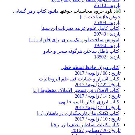
بازدید : 26110
دانلود کتاب رمز گشایی
جوغن ها(شناخت [...]
بازدید : 25309
کتاب کامل علوم غریبه مجربات ابن سینا
بازدید : 20743
آموزش ساخت لوپ یک متری برای فلزیاب [...]
بازدید : 19780
کتاب باطل ساختن هرگونه سحر و جادو
بازدید : 18502
کتاب دیوان حافظ نسخه خطی
تاریخ : 08 / ژانویه / 2017
کتاب اسرار و خفایات فی علم الروحانیات
تاریخ : 25 / ژانویه / 2017
کتاب الافلاک فی تسخیر الاملاک مخطوط [...]
تاریخ : 14 / ژانویه / 2017
کتاب انرژی اذکار یا اسماء الهی
تاریخ : 11 / ژانویه / 2017
کتاب تکنیک های تاریخگذاری در باستان [...]
تاریخ : 10 / ژانویه / 2017
کتاب کلیات اساطیر آصف ابن برخیا
تاریخ : 26 / دسامبر / 2016