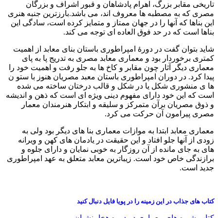
تاریخی مقابر بزرگ، اهرام پادشاهان و قبور اشراف و بزرگان
مصری که به مصطبه ها معروف اند، می باشد.بارزترین جنبه هنری
این بناها که آنها را در جهان ممتاز و متمایز کرده است، سادگی این
بناها است که در حد فوق العاده ای توجه می کند.
شاید بتوان گفت در دورۀ امپراطوری باستان بنای معابد از اهمیت
کمتری برخوردار بود و معماری معابد مصری به تدریج پا به پای
معماری دیگر آثار چون مقابر و کاخ ها به جلو رفت و اهمیت خود را
پیدا کرد. در دوران امپراطوری باستان معبد مصریان هنوز با ستو ن
ها ی منشوری شکل یا در شکل و قالب درختان ساخته می شده
است که این خود دارای مفهوم دینی ویژه ای است که ذهن و اندیشه
و ذوق مصریان برآن متمرکز و سلیقه و ابتکار هنرمندان معمار
مصری پیرامون آن حرکت می کرد.
معماری معابد ابتدا به موازات معماری بنا های دیگر بود ولی به
زودی از آنها جلو افتاد و این حقیقت در یادمان های کهن و ویرانه
های به جای مانده از آن روزگار به خوبی نمایان و دارای جلوه و
برازندگی خاص خود است. زیباترین معابد متعلق به عهد امپراطوری
جدید است.
کتاب های جذاب در این زمینه را در پویا فایل دنبال کنید
کتاب شیوه های معماری در دوره هخامنشیان