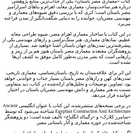
کتاب «معماری مصر باستان» یکی از جذاب‌ترین منابع پژوهشی
درباره هنر ساخت‌وساز، معماری معابد، اهرام و بناهای اسرارآمیز
مصر باستان است؛ اثری که با بررسی دقیق شیوه‌های معماری و
مهندسی مصریان، خواننده را به دنیایی شگفت‌انگیز از تمدن فراعنه
می‌برد.
در این کتاب با ساختار معماری اهرام مصر، شیوه طراحی معابد
عظیم، نمادهای معماری، هنر سنگ‌تراشی و رازهای مهندسی یکی از
پیشرفته‌ترین تمدن‌های جهان باستان آشنا خواهید شد. بسیاری از
پژوهشگران معتقدند معماری مصر باستان هنوز هم پر از رمز و
رازهایی است که بشر مدرن به‌طور کامل موفق به کشف آن‌ها
نشده است.
این اثر برای علاقه‌مندان به تاریخ، باستان‌شناسی، معماری تاریخی،
تمدن‌های کهن و رازهای مصر باستان بسیار جذاب و خواندنی خواهد
بود. تصاویر، توضیحات و تحلیل‌های ارائه‌شده در کتاب، دید متفاوتی
نسبت به هنر معماری و دانش مهندسی مصریان باستان در اختیار
خواننده قرار می‌دهد.
در برخی نسخه‌های منتشرشده، این کتاب با عنوان انگلیسی Ancient
Egyptian Construction And Architecture شناخته می‌شود که توسط
«سامرز کلارک» و «رگینالد انگلباخ» تألیف شده است؛ دو پژوهشگر
شناخته‌شده در حوزه معماری و آثار باستانی مصر.
اگر به کتاب‌های کمیاب تاریخی، معماری باستان، راز اهرام مصر،