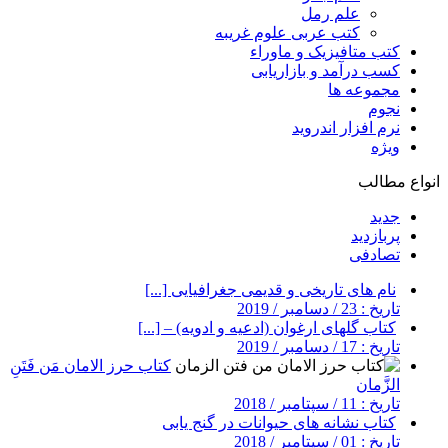
علم رمل
کتب عربی علوم غریبه
کتب متافیزیک و ماوراء
کسب درآمد و بازاریابی
مجموعه ها
نجوم
نرم افزار اندروید
ویژه
انواع مطالب
جدید
پربازدید
تصادفی
نام های تاریخی و قدیمی جغرافیایی [...]
تاریخ : 23 / دسامبر / 2019
کتاب گلهای ارغوان (ادعیه و ادویه) – [...]
تاریخ : 17 / دسامبر / 2019
کتاب حرز الامان مَن فَتَنِ
الزَّمان
تاریخ : 11 / سپتامبر / 2018
کتاب نشانه های حیوانات در گنج یابی
تاریخ : 01 / سپتامبر / 2018