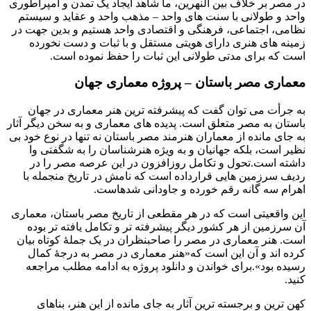
در مصر بر خلاف بین النهرین، ما شاهد ایجاد یک تمدن و امپراطوری
واحد و طولانی با سنت های واحد – مذهب واحد و عقاید و سیستم
نظامی، اجتماعی، فرهنگی و اقتصادی واحد هستیم و بدین جهت در
زمینه های هنری دارای هویتی مستقل و با ثبات و دست نخورده
است که برای مدتی طولانی این ثبات را حفظ نموده است.
معماری مصر باستان – پروژه معماری جهان
به جرأت می توان گفت که پیشرفته ترین هنر معماری در جهان
باستان به مصر متعلق است. پدیده های معماری و به سخن دیگر آثار
به جای مانده از معماران هنرمند مصر باستان نه تنها در نوع خود بی
نظیر است، بلکه جهانیان و به ویژه هنرشناسان را به شگفتی وا
داشته است.تحول و تکامل روزافزون در این عرصه مصر را در
ردیف سرزمین هایی قرارداده است که نامش در تاریخ منجمله با
اهرام سه گانه رقم خورده و جاودانی شدهاست.
این واقعیتی است که در هر مقطعی از تاریخ مصر باستان، معماری
آن سرزمین از هر کشور دیگر پیشرفته تر و تکامل یافته تر بوده
است. هنر معماری در مصر را صاحبنظران در یک جملۀ کوتاه بیان
کرده اند و آن این است که«هنر معماری در مصر به درجۀ کمال
رسیده بود».برای خواندن و دانلود پروژه به ادامه مطلب مراجعه
کنید.
کهن ترین و برجسته ترین آثار به جای مانده از این هنر، بناهای