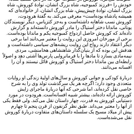
خودش را «فرزند کمبوجیه، شاه بزرگ انشان، نوادهٔ کوروش، شاه
بزرگ انشان، نوادهٔ چیش‌پیش، شاه بزرگ انشان، از خانواده‌ای که
همیشه پادشاه بوده‌است» معرفی می‌کند. به گفتهٔ هرودوت،
کوروش نسب شاهانه داشته‌است و به‌جز کتزیاس، دیگر نویسندگان
یونانی، ماندانا دختر آستیاگ را مادر کوروش دانسته‌اند و گزارش
داده‌اند که کوروش حاصل ازدواج کمبوجیه یکم و ماندانا بوده‌است.
برخی از مورخان امروزی این روایت را معتبر می‌دانند اما برخی
دیگر اعتقاد دارند رواج این روایت ریشه‌های سیاسی داشته‌است و
هدفش این بوده که از بنیان‌گذار شاهنشاهی هخامنشی، مردی
نیمه‌مادی بسازد تا مادها را با فرمانروایی پارس‌ها آشتی دهد و اصولاً
رابطه‌ای بین ماندانا دختر آستیاگ و کوروش قائل نیستند و آن را
افسانه می‌دانند.
دربارهٔ کودکی و جوانی کوروش و سال‌های اولیهٔ زندگی او روایات
متعددی وجود دارد؛ اگرچه هر یک سرگذشت تولد وی را به شرح
خاصی نقل کرده‌اند، اما شرحی که آنها دربارهٔ ماجرای زایش
کوروش ارائه داده‌اند، بیشتر شبیه افسانه‌است. هرودوت در مورد
دستیابی کوروش به قدرت، چهار داستان نقل می‌کند. ولی فقط یکی
از آنها را معتبر می‌داند. طبق نظر گزنفون از قرن پنجم تا چهارم
پیش از میلاد مسیح یک سلسله داستان‌های متفاوت دربارهٔ کوروش
نقل می‌شده‌است.