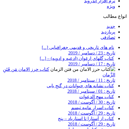
نرم افزار اندروید
ویژه
انواع مطالب
جدید
پربازدید
تصادفی
نام های تاریخی و قدیمی جغرافیایی [...]
تاریخ : 23 / دسامبر / 2019
کتاب گلهای ارغوان (ادعیه و ادویه) – [...]
تاریخ : 17 / دسامبر / 2019
کتاب حرز الامان مَن فَتَنِ
الزَّمان
تاریخ : 11 / سپتامبر / 2018
کتاب نشانه های حیوانات در گنج یابی
تاریخ : 01 / سپتامبر / 2018
کتاب مهج الدعوات
تاریخ : 30 / آگوست / 2018
کتاب اسرار مانیه تیسم
تاریخ : 29 / آگوست / 2018
کتاب از آستارا تا استارباد – پنج
تاریخ : 29 / آگوست / 2018