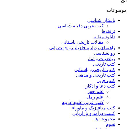
این
موضوعات
باستان شناسی
کتب عربی دفینه شناسی
ترفندها
دانلود مقاله
مقالات تاریخی باستانی
راهنمای ردیاب، فلزیاب و جهت یابی
روانشناسی
ریاضیات و آمار
کتب تاریخی
کتب تاریخی و باستانی
کتب تاریخی و مذهبی
کتب چاپی
کتب دعا و اذکار
علم جفر
علم رمل
کتب عربی علوم غریبه
کتب متافیزیک و ماوراء
کسب درآمد و بازاریابی
مجموعه ها
نجوم