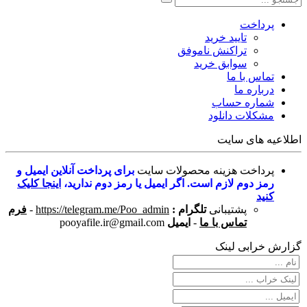
پرداخت
تایید خرید
تراکنش ناموفق
سوابق خرید
تماس با ما
درباره ما
شماره حساب
مشکلات دانلود
اطلاعیه های سایت
پرداخت هزینه محصولات سایت
برای پرداخت آنلاین ایمیل و
رمز دوم لازم است. اگر ایمیل یا رمز دوم ندارید،
اینجا کلیک
کنید
پشتیبانی
تلگرام :
https://telegram.me/Poo_admin
-
فرم
تماس با ما
-
ایمیل
pooyafile.ir@gmail.com
گزارش خرابی لینک