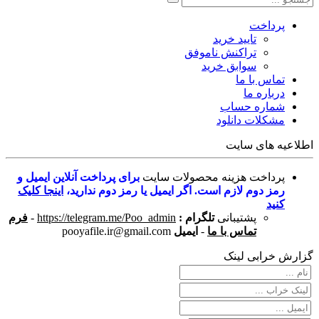
پرداخت
تایید خرید
تراکنش ناموفق
سوابق خرید
تماس با ما
درباره ما
شماره حساب
مشکلات دانلود
اطلاعیه های سایت
پرداخت هزینه محصولات سایت
برای پرداخت آنلاین ایمیل و
رمز دوم لازم است. اگر ایمیل یا رمز دوم ندارید،
اینجا کلیک
کنید
پشتیبانی
تلگرام :
https://telegram.me/Poo_admin
-
فرم
تماس با ما
-
ایمیل
pooyafile.ir@gmail.com
گزارش خرابی لینک