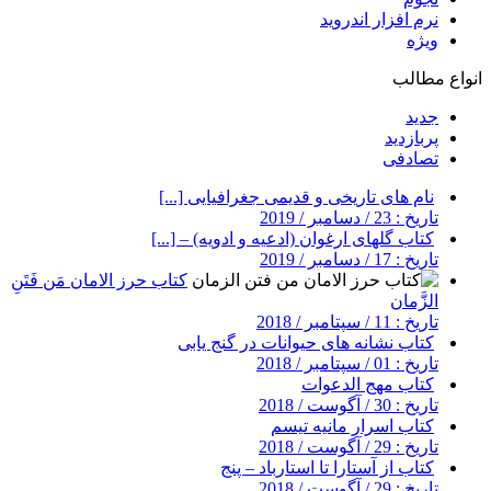
نرم افزار اندروید
ویژه
انواع مطالب
جدید
پربازدید
تصادفی
نام های تاریخی و قدیمی جغرافیایی [...]
تاریخ : 23 / دسامبر / 2019
کتاب گلهای ارغوان (ادعیه و ادویه) – [...]
تاریخ : 17 / دسامبر / 2019
کتاب حرز الامان مَن فَتَنِ
الزَّمان
تاریخ : 11 / سپتامبر / 2018
کتاب نشانه های حیوانات در گنج یابی
تاریخ : 01 / سپتامبر / 2018
کتاب مهج الدعوات
تاریخ : 30 / آگوست / 2018
کتاب اسرار مانیه تیسم
تاریخ : 29 / آگوست / 2018
کتاب از آستارا تا استارباد – پنج
تاریخ : 29 / آگوست / 2018