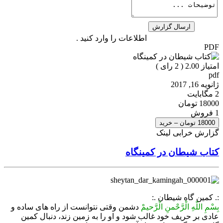
اطلاعات را وارد کنید .
PDF
امتیاز 2.00 (
2
رای )
pdf
ژانویه 16, 2017
2 مگابایت
18000 تومان
1 فروش
18000 تومان – خرید
گزارش خرابی لینک
کتاب شیطان در کمینگاه
:. کمین گاه شیطان .:
بِسْمِ اللّهِ الْرَّحْمنِ الْرَّحیمْ
دشمن وقتى نتوانست از راه هاى ساده و
عادى بر حریف خود غالب شود و او را به زمین زند، دنبال کمین