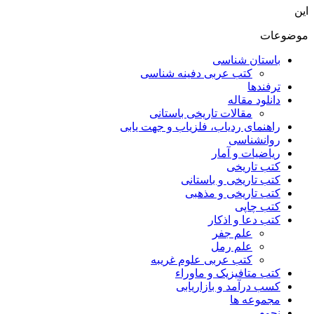
این
موضوعات
باستان شناسی
کتب عربی دفینه شناسی
ترفندها
دانلود مقاله
مقالات تاریخی باستانی
راهنمای ردیاب، فلزیاب و جهت یابی
روانشناسی
ریاضیات و آمار
کتب تاریخی
کتب تاریخی و باستانی
کتب تاریخی و مذهبی
کتب چاپی
کتب دعا و اذکار
علم جفر
علم رمل
کتب عربی علوم غریبه
کتب متافیزیک و ماوراء
کسب درآمد و بازاریابی
مجموعه ها
نجوم