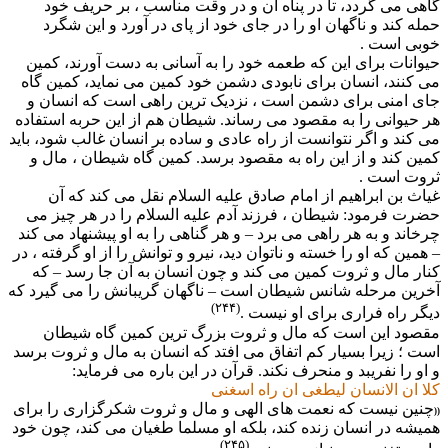
گاهى مى گردد، تا در پناه آن و در وقت مناسب ، بر حریف خود
حمله کند و ناگهان او را در جاى خود از پاى در آورد و این شگرد
خوبى است .
حیوانات براى این که طعمه خود را به آسانى به دست آورند، کمین
مى کنند، انسان براى نابودى دشمن خود کمین مى نماید، کمین گاه
جاى امنى براى دشمن است ، نزدیک ترین راهى است که انسان و
هر حیوانى را به مقصود مى رساند. شیطان هم از این حربه استفاده
مى کند و اگر نتوانست از راه عادى و ساده بر انسان غالب شود، باید
کمین کند و از این راه به مقصود برسد. کمین گاه شیطان ، مال و
ثروت است .
غیاث بن ابراهیم از امام صادق علیه السلام نقل مى کند که آن
حضرت فرمود: شیطان ، فرزند آدم علیه السلام را در هر چیز مى
چرخاند و به هر راهى مى برد – و هر گناهى را به او پیشنهاد مى کند
– همین که او را خسته و ناتوان دید، نیرو و توانش را از او گرفته ، در
کنار مال و ثروت کمین مى کند و چون انسان به آن جا رسد – که
آخرین مرحله شانس شیطان است – ناگهان گریبانش را مى گیرد که
(۲۴۴)
دیگر راه فرارى براى او نیست .
مقصود این است که مال و ثروت بزرگ ترین کمین گاه شیطان
است ؛ زیرا بسیار کم اتفاق مى افتد که انسان به مال و ثروت برسد
و او را نفریبد و منحرف نکند. قرآن در این باره مى فرماید:
کلا ان الانسان لیطغى ان راه اسغنى
چنین نیست که نعمت هاى الهى و مال و ثروت شکرگزارى را براى
((
همیشه در انسان زنده کند، بلکه او مسلما طغیان مى کند، چون خود
(۲۴۵)