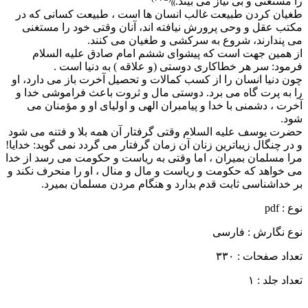
را مستغنى و بى نیاز مى بیند.
))
طغیان کردن طبیعت غالب انسان ها است ، طبیعت کسانى که در
مکتب عقل و وحى پرورش نیافته اند، آنان وقتى خود را مستغنى
مى پندارند، شروع به سرکشى و طغیان مى کنند.
از همین جهت است که پیشواى ششم امام صادق علیه السلام
فرمود: سر هر خطاکارى دوستى (و علاقه ) به دنیا است .
چون دنیا انسان را از کسب کمالات و تحصیل آخرت باز مى دارد، او
را به پرت گاه مى برد. دوستى مال و ثروت باعث فراموشى خدا و
آخرت ، دشمنى با خدا و پیامبران الهى و اولیاى او و مؤمنان مى
شود.
حضرت یوسف علیه السلام وقتى گرفتار آن همه بلا و فتنه مى شود
و در چنگال زیباترین زنان آن زمان گرفتار مى گردد نمى گوید: خدایا!
مرا مسلمان بمیران ، اما وقتى به ریاست و حکومت مى رسد از خدا
مى خواهد که حکومت و ریاست و مال و منال ، او را منحرف نکند و
بر خداشناسى ثابت قدم بدارد و هنگام مردن مسلمان بمیرد.
نوع : pdf
نوع نگارش : فارسی
تعداد صفحات : ۳۳۰
تعداد جلد : ۱