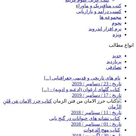
کتب متافیزیک و ماوراء
کسب درآمد و بازاریابی
مجموعه ها
نجوم
نرم افزار اندروید
ویژه
انواع مطالب
جدید
پربازدید
تصادفی
نام های تاریخی و قدیمی جغرافیایی [...]
تاریخ : 23 / دسامبر / 2019
کتاب گلهای ارغوان (ادعیه و ادویه) – [...]
تاریخ : 17 / دسامبر / 2019
کتاب حرز الامان مَن فَتَنِ
الزَّمان
تاریخ : 11 / سپتامبر / 2018
کتاب نشانه های حیوانات در گنج یابی
تاریخ : 01 / سپتامبر / 2018
کتاب مهج الدعوات
تاریخ : 30 / آگوست / 2018