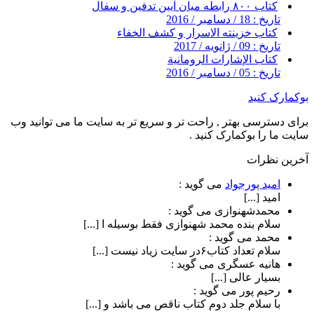
کتاب ۸۰۰ رابطه میان آیین تدفین و سفال
تاریخ : 18 / دسامبر / 2016
کتاب خزینته الاسرار و کشف الخفاء
تاریخ : 09 / ژانویه / 2017
كتاب الإشارات الرومانية
تاریخ : 05 / دسامبر / 2016
بوکمارک کنید
برای دسترسی بهتر , راحت تر و سریع تر به سایت ما می توانید وب
سایت ما را بوکمارک کنید .
آخرین نظرات
امید پورجواد
می گوید :
امید [...]
محمدشهنوازی
می گوید :
سلام بنده محمد شهنوازی فقط بوسیله ا [...]
محمد
می گوید :
سلام تعداد کتاب۶در سایت زیاد نیست [...]
هانیه عسگری
می گوید :
بسیار عالی [...]
رحیم پور
می گوید :
با سلام جلد دوم کتاب ناقص می باشد و [...]