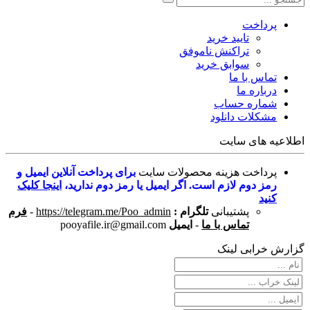
پرداخت
تایید خرید
تراکنش ناموفق
سوابق خرید
تماس با ما
درباره ما
شماره حساب
مشکلات دانلود
اطلاعیه های سایت
پرداخت هزینه محصولات سایت
برای پرداخت آنلاین ایمیل و
رمز دوم لازم است. اگر ایمیل یا رمز دوم ندارید،
اینجا کلیک
کنید
پشتیبانی
تلگرام :
https://telegram.me/Poo_admin
-
فرم
تماس با ما
-
ایمیل
pooyafile.ir@gmail.com
گزارش خرابی لینک