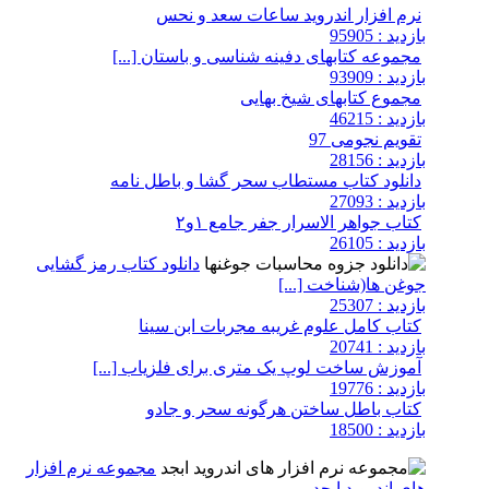
نرم افزار اندروید ساعات سعد و نحس
بازدید : 95905
مجموعه کتابهای دفینه شناسی و باستان [...]
بازدید : 93909
مجموع کتابهای شیخ بهایی
بازدید : 46215
تقویم نجومی 97
بازدید : 28156
دانلود کتاب مستطاب سحر گشا و باطل نامه
بازدید : 27093
کتاب جواهر الاسرار جفر جامع ۱و۲
بازدید : 26105
دانلود کتاب رمز گشایی
جوغن ها(شناخت [...]
بازدید : 25307
کتاب کامل علوم غریبه مجربات ابن سینا
بازدید : 20741
آموزش ساخت لوپ یک متری برای فلزیاب [...]
بازدید : 19776
کتاب باطل ساختن هرگونه سحر و جادو
بازدید : 18500
مجموعه نرم افزار
های اندروید ابجد