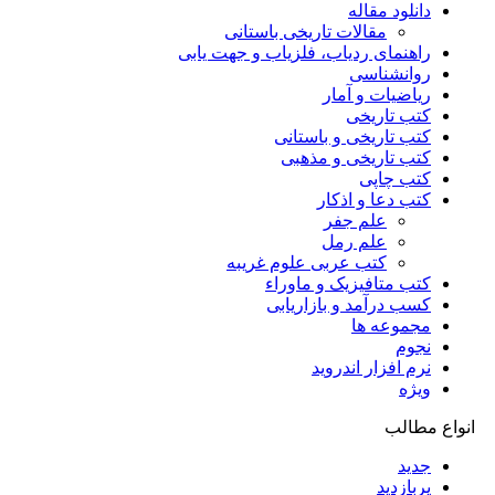
دانلود مقاله
مقالات تاریخی باستانی
راهنمای ردیاب، فلزیاب و جهت یابی
روانشناسی
ریاضیات و آمار
کتب تاریخی
کتب تاریخی و باستانی
کتب تاریخی و مذهبی
کتب چاپی
کتب دعا و اذکار
علم جفر
علم رمل
کتب عربی علوم غریبه
کتب متافیزیک و ماوراء
کسب درآمد و بازاریابی
مجموعه ها
نجوم
نرم افزار اندروید
ویژه
انواع مطالب
جدید
پربازدید