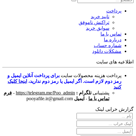
پرداخت
تایید خرید
تراکنش ناموفق
سوابق خرید
تماس با ما
درباره ما
شماره حساب
مشکلات دانلود
اطلاعیه های سایت
پرداخت هزینه محصولات سایت
برای پرداخت آنلاین ایمیل و
رمز دوم لازم است. اگر ایمیل یا رمز دوم ندارید،
اینجا کلیک
کنید
پشتیبانی
تلگرام :
https://telegram.me/Poo_admin
-
فرم
تماس با ما
-
ایمیل
pooyafile.ir@gmail.com
گزارش خرابی لینک