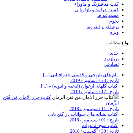
کتب متافیزیک و ماوراء
کسب درآمد و بازاریابی
مجموعه ها
نجوم
نرم افزار اندروید
ویژه
انواع مطالب
جدید
پربازدید
تصادفی
نام های تاریخی و قدیمی جغرافیایی [...]
تاریخ : 23 / دسامبر / 2019
کتاب گلهای ارغوان (ادعیه و ادویه) – [...]
تاریخ : 17 / دسامبر / 2019
کتاب حرز الامان مَن فَتَنِ
الزَّمان
تاریخ : 11 / سپتامبر / 2018
کتاب نشانه های حیوانات در گنج یابی
تاریخ : 01 / سپتامبر / 2018
کتاب مهج الدعوات
تاریخ : 30 / آگوست / 2018