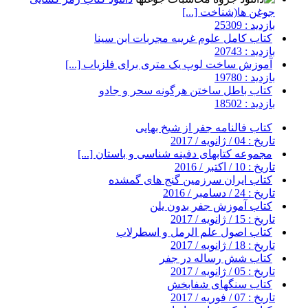
جوغن ها(شناخت [...]
بازدید : 25309
کتاب کامل علوم غریبه مجربات ابن سینا
بازدید : 20743
آموزش ساخت لوپ یک متری برای فلزیاب [...]
بازدید : 19780
کتاب باطل ساختن هرگونه سحر و جادو
بازدید : 18502
کتاب فالنامه جفر از شیخ بهایی
تاریخ : 04 / ژانویه / 2017
مجموعه کتابهای دفینه شناسی و باستان [...]
تاریخ : 10 / اکتبر / 2016
کتاب ایران سرزمین گنج های گمشده
تاریخ : 24 / دسامبر / 2016
کتاب آموزش جفر بدون یلن
تاریخ : 15 / ژانویه / 2017
کتاب اصول علم الرمل و اسطرلاب
تاریخ : 18 / ژانویه / 2017
کتاب شش رساله در جفر
تاریخ : 05 / ژانویه / 2017
کتاب سنگهای شفابخش
تاریخ : 07 / فوریه / 2017