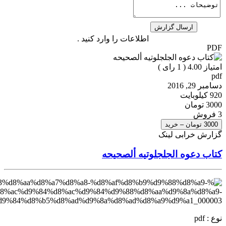
اطلاعات را وارد کنید .
PDF
امتیاز 4.00 (
1
رای )
pdf
دسامبر 29, 2016
920 کیلوبایت
3000 تومان
3 فروش
3000 تومان – خرید
گزارش خرابی لینک
کتاب دعوه الجلجلوتیه ألصحیحه
نوع : pdf