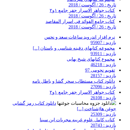
تاریخ : 26 / آگوست / 2018
کتاب جواهر الاسرار جفر جامع ۱و۲
تاریخ : 26 / آگوست / 2018
کتاب جامع الفوائد فی اسرار المقاصد
تاریخ : 26 / آگوست / 2018
نرم افزار اندروید ساعات سعد و نحس
بازدید : 95907
مجموعه کتابهای دفینه شناسی و باستان [...]
بازدید : 93911
مجموع کتابهای شیخ بهایی
بازدید : 46218
تقویم نجومی 97
بازدید : 28157
دانلود کتاب مستطاب سحر گشا و باطل نامه
بازدید : 27096
کتاب جواهر الاسرار جفر جامع ۱و۲
بازدید : 26108
دانلود کتاب رمز گشایی
جوغن ها(شناخت [...]
بازدید : 25309
کتاب کامل علوم غریبه مجربات ابن سینا
بازدید : 20743