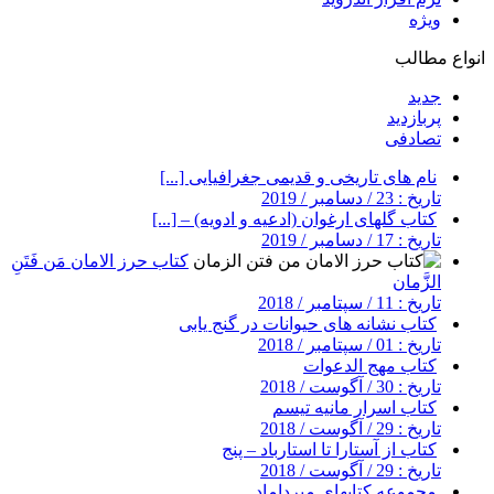
ویژه
انواع مطالب
جدید
پربازدید
تصادفی
نام های تاریخی و قدیمی جغرافیایی [...]
تاریخ : 23 / دسامبر / 2019
کتاب گلهای ارغوان (ادعیه و ادویه) – [...]
تاریخ : 17 / دسامبر / 2019
کتاب حرز الامان مَن فَتَنِ
الزَّمان
تاریخ : 11 / سپتامبر / 2018
کتاب نشانه های حیوانات در گنج یابی
تاریخ : 01 / سپتامبر / 2018
کتاب مهج الدعوات
تاریخ : 30 / آگوست / 2018
کتاب اسرار مانیه تیسم
تاریخ : 29 / آگوست / 2018
کتاب از آستارا تا استارباد – پنج
تاریخ : 29 / آگوست / 2018
مجموعه کتابهای میرداماد