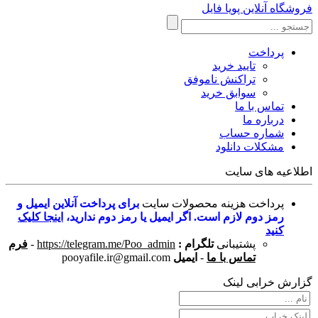
فروشگاه آنلاین پویا فایل
پرداخت
تایید خرید
تراکنش ناموفق
سوابق خرید
تماس با ما
درباره ما
شماره حساب
مشکلات دانلود
اطلاعیه های سایت
پرداخت هزینه محصولات سایت
برای پرداخت آنلاین ایمیل و
رمز دوم لازم است. اگر ایمیل یا رمز دوم ندارید،
اینجا کلیک
کنید
پشتیبانی
تلگرام :
https://telegram.me/Poo_admin
-
فرم
تماس با ما
-
ایمیل
pooyafile.ir@gmail.com
گزارش خرابی لینک