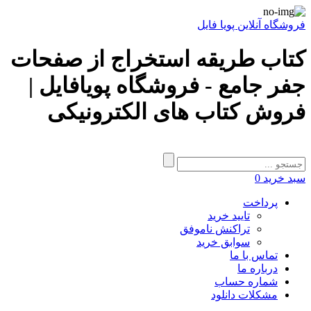
فروشگاه آنلاین پویا فایل
کتاب طریقه استخراج از صفحات
جفر جامع - فروشگاه پویافایل |
فروش کتاب های الکترونیکی
سبد خرید
0
پرداخت
تایید خرید
تراکنش ناموفق
سوابق خرید
تماس با ما
درباره ما
شماره حساب
مشکلات دانلود