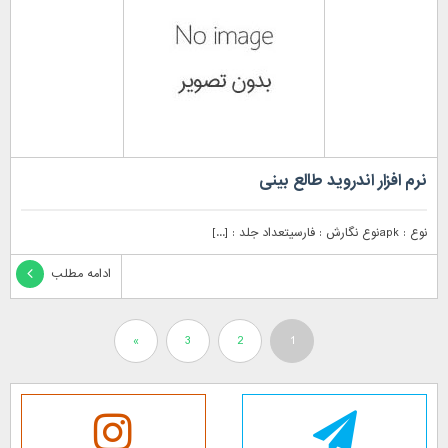
نرم افزار اندروید طالع بینی
نوع : apkنوع نگارش : فارسیتعداد جلد : [...]
ادامه مطلب
»
3
2
1