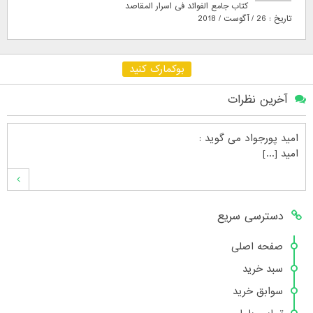
کتاب جامع الفوائد فی اسرار المقاصد
تاریخ : 26 / آگوست / 2018
بوکمارک کنید
آخرین نظرات
امید پورجواد
می گوید :
امید [...]
محمدشهنوازی
می گوید :
دسترسی سریع
سلام بنده محمد شهنوازی فقط بوسیله ا [...]
صفحه اصلی
سبد خرید
محمد
می گوید :
سوابق خرید
سلام تعداد کتاب۶در سایت زیاد نیست [...]