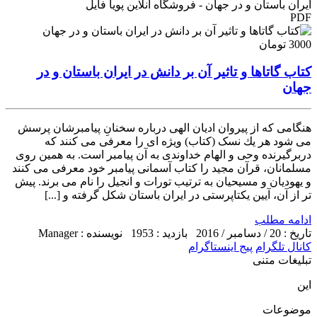
ایران باستان و در جهان - فروشگاه آنلاین پویا فایل
PDF
3000 تومان
کتاب گاتاها و تاثیر آن بر دانش در ایران باستان و در
جهان
هنگامی كه از پیروان ادیان الهی درباره سخنانِ پیامبرشان پرسش
می شود هر یك نسک (كتاب) ویژه ای را معرفی می كنند كه
دربرگیرنده وحی و الهام خداوندی به آن پیامبر است. به همین روی
مسلمانان، قرآن مجید را كتاب آسمانی پیامبر خود معرفی می كنند
و یهودیان و مسیحیان به ترتیب تورات و انجیل را نام می برند. پیش
تر از آن، آیین یكتاپرستی در ایران باستان شكل گرفته و [...]
ادامه مطلب
تاریخ : 20 / دسامبر / 2016
بازدید : 1953
نویسنده : Manager
کانال تلگرام
پیج اینستاگرام
تبلیغات متنی
این
موضوعات