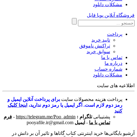
مشکلات دانلود
فروشگاه آنلاین پویا فایل
پرداخت
تایید خرید
تراکنش ناموفق
سوابق خرید
تماس با ما
درباره ما
شماره حساب
مشکلات دانلود
اطلاعیه های سایت
پرداخت هزینه محصولات سایت
برای پرداخت آنلاین ایمیل و
رمز دوم لازم است. اگر ایمیل یا رمز دوم ندارید،
اینجا کلیک
کنید
پشتیبانی
تلگرام :
https://telegram.me/Poo_admin
-
فرم
تماس با ما
-
ایمیل
pooyafile.ir@gmail.com
آرشیو بایگانی‌ها خرید اینترنتی کتاب گاتاها و تاثیر آن بر دانش در