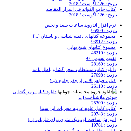
تاریخ : 26 / آگوست / 2018
کتاب جامع الفوائد فی اسرار المقاصد
تاریخ : 26 / آگوست / 2018
نرم افزار اندروید ساعات سعد و نحس
بازدید : 95909
مجموعه کتابهای دفینه شناسی و باستان [...]
بازدید : 93912
مجموع کتابهای شیخ بهایی
بازدید : 46219
تقویم نجومی 97
بازدید : 28160
دانلود کتاب مستطاب سحر گشا و باطل نامه
بازدید : 27098
کتاب جواهر الاسرار جفر جامع ۱و۲
بازدید : 26110
دانلود کتاب رمز گشایی
جوغن ها(شناخت [...]
بازدید : 25309
کتاب کامل علوم غریبه مجربات ابن سینا
بازدید : 20743
آموزش ساخت لوپ یک متری برای فلزیاب [...]
بازدید : 19781
کتاب باطل ساختن هرگونه سحر و جادو