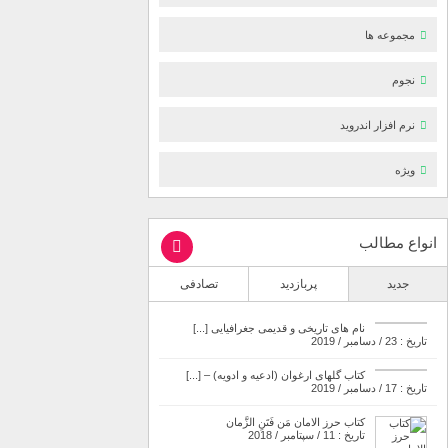
مجموعه ها
نجوم
نرم افزار اندروید
ویژه
انواع مطالب
جدید
پربازدید
تصادفی
نام های تاریخی و قدیمی جغرافیایی [...]
تاریخ : 23 / دسامبر / 2019
کتاب گلهای ارغوان (ادعیه و ادویه) – [...]
تاریخ : 17 / دسامبر / 2019
کتاب حرز الامان مَن فَتَنِ الزَّمان
تاریخ : 11 / سپتامبر / 2018