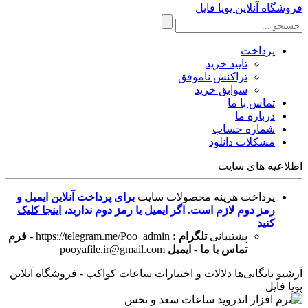
فروشگاه آنلاین پویا فایل
پرداخت
تایید خرید
تراکنش ناموفق
سوابق خرید
تماس با ما
درباره ما
شماره حساب
مشکلات دانلود
اطلاعیه های سایت
پرداخت هزینه محصولات سایت
برای پرداخت آنلاین ایمیل و
رمز دوم لازم است. اگر ایمیل یا رمز دوم ندارید،
اینجا کلیک
کنید
پشتیبانی
تلگرام :
https://telegram.me/Poo_admin
-
فرم
تماس با ما
-
ایمیل
pooyafile.ir@gmail.com
آرشیو بایگانی‌ها دلالات و اختیارات ساعات کواکب - فروشگاه آنلاین
پویا فایل