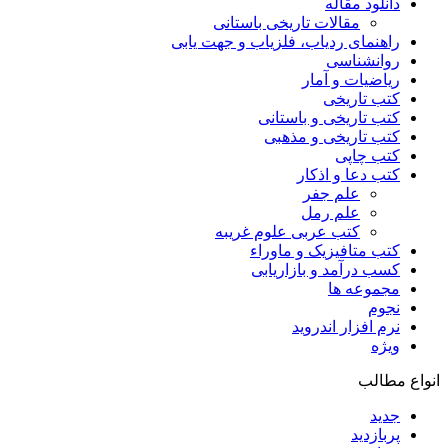
دانلود مقاله
مقالات تاریخی باستانی
راهنمای ردیاب، فلزیاب و جهت یابی
روانشناسی
ریاضیات و آمار
کتب تاریخی
کتب تاریخی و باستانی
کتب تاریخی و مذهبی
کتب چاپی
کتب دعا و اذکار
علم جفر
علم رمل
کتب عربی علوم غریبه
کتب متافیزیک و ماوراء
کسب درآمد و بازاریابی
مجموعه ها
نجوم
نرم افزار اندروید
ویژه
انواع مطالب
جدید
پربازدید