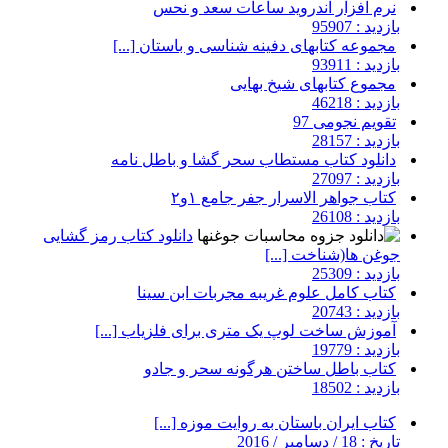
نرم افزار اندروید ساعات سعد و نحس
بازدید : 95907
مجموعه کتابهای دفینه شناسی و باستان [...]
بازدید : 93911
مجموع کتابهای شیخ بهایی
بازدید : 46218
تقویم نجومی 97
بازدید : 28157
دانلود کتاب مستطاب سحر گشا و باطل نامه
بازدید : 27097
کتاب جواهر الاسرار جفر جامع ۱و۲
بازدید : 26108
دانلود کتاب رمز گشایی
جوغن ها(شناخت [...]
بازدید : 25309
کتاب کامل علوم غریبه مجربات ابن سینا
بازدید : 20743
آموزش ساخت لوپ یک متری برای فلزیاب [...]
بازدید : 19779
کتاب باطل ساختن هرگونه سحر و جادو
بازدید : 18502
کتاب ایران باستان به روایت موزه [...]
تاریخ : 18 / دسامبر / 2016