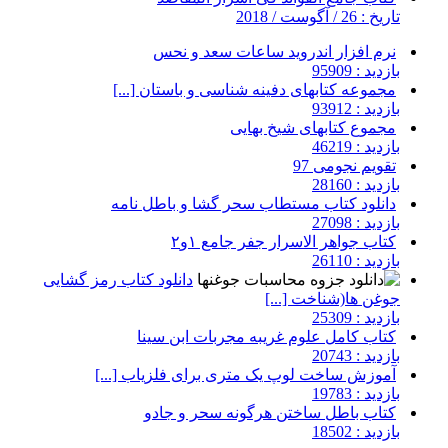
تاریخ : 26 / آگوست / 2018
نرم افزار اندروید ساعات سعد و نحس
بازدید : 95909
مجموعه کتابهای دفینه شناسی و باستان [...]
بازدید : 93912
مجموع کتابهای شیخ بهایی
بازدید : 46219
تقویم نجومی 97
بازدید : 28160
دانلود کتاب مستطاب سحر گشا و باطل نامه
بازدید : 27098
کتاب جواهر الاسرار جفر جامع ۱و۲
بازدید : 26110
دانلود کتاب رمز گشایی
جوغن ها(شناخت [...]
بازدید : 25309
کتاب کامل علوم غریبه مجربات ابن سینا
بازدید : 20743
آموزش ساخت لوپ یک متری برای فلزیاب [...]
بازدید : 19783
کتاب باطل ساختن هرگونه سحر و جادو
بازدید : 18502