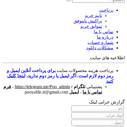
پرداخت
تایید خرید
تراکنش ناموفق
سوابق خرید
تماس با ما
درباره ما
شماره حساب
مشکلات دانلود
اطلاعیه های سایت
پرداخت هزینه محصولات سایت
برای پرداخت آنلاین ایمیل و
رمز دوم لازم است. اگر ایمیل یا رمز دوم ندارید،
اینجا کلیک
کنید
پشتیبانی
تلگرام :
https://telegram.me/Poo_admin
-
فرم
تماس با ما
-
ایمیل
pooyafile.ir@gmail.com
گزارش خرابی لینک