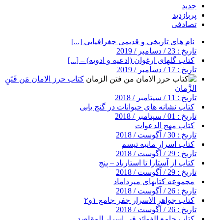
جدید
پربازدید
تصادفی
نام های تاریخی و قدیمی جغرافیایی [...]
تاریخ : 23 / دسامبر / 2019
کتاب گلهای ارغوان (ادعیه و ادویه) – [...]
تاریخ : 17 / دسامبر / 2019
کتاب حرز الامان مَن فَتَنِ
الزَّمان
تاریخ : 11 / سپتامبر / 2018
کتاب نشانه های حیوانات در گنج یابی
تاریخ : 01 / سپتامبر / 2018
کتاب مهج الدعوات
تاریخ : 30 / آگوست / 2018
کتاب اسرار مانیه تیسم
تاریخ : 29 / آگوست / 2018
کتاب از آستارا تا استارباد – پنج
تاریخ : 29 / آگوست / 2018
مجموعه کتابهای میرداماد
تاریخ : 26 / آگوست / 2018
کتاب جواهر الاسرار جفر جامع ۱و۲
تاریخ : 26 / آگوست / 2018
کتاب جامع الفوائد فی اسرار المقاصد