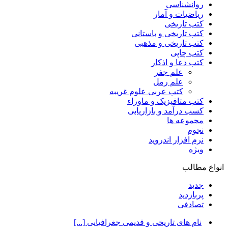
روانشناسی
ریاضیات و آمار
کتب تاریخی
کتب تاریخی و باستانی
کتب تاریخی و مذهبی
کتب چاپی
کتب دعا و اذکار
علم جفر
علم رمل
کتب عربی علوم غریبه
کتب متافیزیک و ماوراء
کسب درآمد و بازاریابی
مجموعه ها
نجوم
نرم افزار اندروید
ویژه
انواع مطالب
جدید
پربازدید
تصادفی
نام های تاریخی و قدیمی جغرافیایی [...]