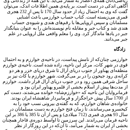
ریاضی‌دانان همه‌ی اعصار به شمار می‌آید. با این همه از زندگانی وی
آگاهی اندکی در دست است. بر پایه‌ی همین اطلاعات اندک، می‌توان
گفت که وی به احتمال زیاد از حدود سال 170 تا پس از 232 هجری
قمری می‌زیسته است. کتاب حساب خوارزمی باعث آشنایی
مسلمانان و سپس اروپایی‌ها با رقم‌های هندی و شیوه‌ی حساب
هندی شد و کتاب جبر و مقابله نام نویسنده‌اش را به عنوان بنیانگذار
جبر در یادها ماندگار کرد. وی را معلم واقعی ملل اروپایی در علم
جبر می‌دانند.
زادگاه
خوارزمی چنان‌که از نامش پیداست، در ناحیه‌ی خوارزم و به احتمال
قوی در شهرِ کاث، مرکز این ناحیه، زاده شده است. ناحیه‌ی خوارزم
منطقه‌ای پهناور از جنوب دریای آرال تا شرق دریای خزر و هر دو
کرانه‌ی رود جیحون را در بر می‌گرفت. شهر خوارزم یا کاث نیز بر
ساحل شرقی همین رود و در جنوب دریای آرال قرار داشت. خوارزم
از مدت‌ها پیش از اسلام بخشی از قلمرو پهناور ایران بود و
فرمانروایان این ناحیه که «خوارزم‌شاه» خوانده می‌شدند، دست کم
از 1700 سال پیش خراجگزار و فرمانبردار شاهنشاه ایران بودند.
خانواده‌ی شاهان خوارزم، که به گفته‌ی بیرونی نسب خود را به
کیخسرو می‌رساندند، تا زمان فتح خوارزم به دست مسلمانان در
سال 93 هجری قمری (712 میلادی) و پس از آن تا 385 یا 386 بر این
ناحیه فرمان می‌راندند. این سرزمین تا اواسط دوره‌ی قاجار همچنان
بخشی از ایران به شمار می‌آمد، تا آن‌که در این روزگار از نظر