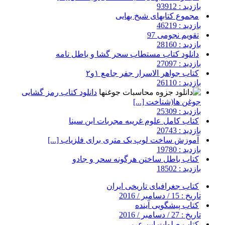
بازدید : 93912
مجموع کتابهای شیخ بهایی
بازدید : 46219
تقویم نجومی 97
بازدید : 28160
دانلود کتاب مستطاب سحر گشا و باطل نامه
بازدید : 27097
کتاب جواهر الاسرار جفر جامع ۱و۲
بازدید : 26110
دانلود کتاب رمز گشایی
جوغن ها(شناخت [...]
بازدید : 25309
کتاب کامل علوم غریبه مجربات ابن سینا
بازدید : 20743
آموزش ساخت لوپ یک متری برای فلزیاب [...]
بازدید : 19780
کتاب باطل ساختن هرگونه سحر و جادو
بازدید : 18502
کتاب جغرافیای تاریخی ایران
تاریخ : 15 / دسامبر / 2016
کتاب پیشگویی آینده
تاریخ : 27 / دسامبر / 2016
کتاب صلوات ابن عربی