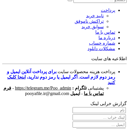
پرداخت
تایید خرید
تراکنش ناموفق
سوابق خرید
تماس با ما
درباره ما
شماره حساب
مشکلات دانلود
اطلاعیه های سایت
پرداخت هزینه محصولات سایت
برای پرداخت آنلاین ایمیل و
رمز دوم لازم است. اگر ایمیل یا رمز دوم ندارید،
اینجا کلیک
کنید
پشتیبانی
تلگرام :
https://telegram.me/Poo_admin
-
فرم
تماس با ما
-
ایمیل
pooyafile.ir@gmail.com
گزارش خرابی لینک