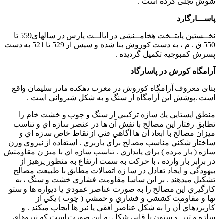
شوش تجلی کرده است .
پاســـارگارد
نخــستین پایتــخت هخامــنشی در ایالــت پارس در سالهای559 تا
550 ق . م ، به دست کوروش بنا شده و سپس از 529 تا 521 به دست
پسرش کمبوجیه تکمیل گردیده .
آرامگاه کورش در پاسارگاد
بنای معروف آرامگاه کوروش در مغرب دهکده مادر سلیمان واقع
است .پوشش این آرامگاه از سنگ و به شکل شیروانی است .
منطق ايستايي يك سازه تركيبي از سنگ و چوب و خشت خام را
تطابق رفتار اين مصالح با نقش آن ها در عنصر سازه اي و تناسب
ميزان مصالح با ابعاد آن ها آگاهي فني از نقاط خاص سازه اي و
ساختار شكني مناسب مصالح براي باربري . استفاده از نيروي وزن
سازه ( بار مرده ) براي پايداري . تناسب سازه اي با ميزان مقاومتش
در برابر بار وارده ، با حركت به سمت ارتفاع به منظور پرهيز از
بيهودگي و ايجاد تعادل در سا زه اتصالات مطابق با طبيعت مصالح
تشكيل ميدهند . بر اين ساسا مقاومت فشاري خشت و سنگ ، به
كارگيري اين مصالح را به صورت عناصر عمودي يا ديواره ها و ستو
نها و مقاومت كششي و فشاري و خمشي ( چوب ) يكي از
كاربردهاي آن را به شكل عناصر افقي يا تير ها ايجاب ميكند . و
سازه و تير و ستون يا قابي شكل به اين صورت است كه نيروهاي