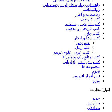
مقالات تاریخی باستانی
راهنمای ردیاب، فلزیاب و جهت یابی
روانشناسی
ریاضیات و آمار
کتب تاریخی
کتب تاریخی و باستانی
کتب تاریخی و مذهبی
کتب چاپی
کتب دعا و اذکار
علم جفر
علم رمل
کتب عربی علوم غریبه
کتب متافیزیک و ماوراء
کسب درآمد و بازاریابی
مجموعه ها
نجوم
نرم افزار اندروید
ویژه
انواع مطالب
جدید
پربازدید
تصادفی