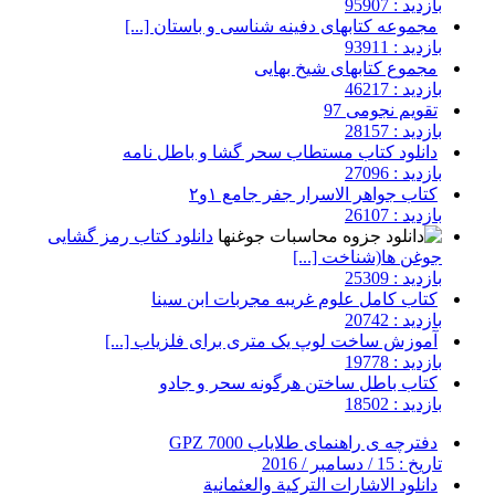
بازدید : 95907
مجموعه کتابهای دفینه شناسی و باستان [...]
بازدید : 93911
مجموع کتابهای شیخ بهایی
بازدید : 46217
تقویم نجومی 97
بازدید : 28157
دانلود کتاب مستطاب سحر گشا و باطل نامه
بازدید : 27096
کتاب جواهر الاسرار جفر جامع ۱و۲
بازدید : 26107
دانلود کتاب رمز گشایی
جوغن ها(شناخت [...]
بازدید : 25309
کتاب کامل علوم غریبه مجربات ابن سینا
بازدید : 20742
آموزش ساخت لوپ یک متری برای فلزیاب [...]
بازدید : 19778
کتاب باطل ساختن هرگونه سحر و جادو
بازدید : 18502
دفترچه ی راهنمای طلایاب 7000 GPZ
تاریخ : 15 / دسامبر / 2016
دانلود الاشارات التركية والعثمانية