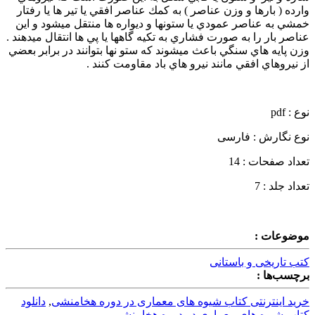
وارده ( بارها و وزن عناصر ) به كمك عناصر افقي يا تير ها يا رفتار
خمشي به عناصر عمودي يا ستونها و ديواره ها منتقل ميشود و اين
عناصر بار را به صورت فشاري به تكيه گاهها يا پي ها انتقال ميدهند .
وزن پايه هاي سنگي باعث ميشوند كه ستو نها بتوانند در برابر بعضي
از نيروهاي افقي مانند نيرو هاي باد مقاومت كنند .
نوع : pdf
نوع نگارش : فارسی
تعداد صفحات : 14
تعداد جلد : 7
موضوعات :
کتب تاریخی و باستانی
برچسب‌ها :
خرید اینترنتی کتاب شیوه های معماری در دوره هخامنشی
,
دانلود
کتاب شیوه های معماری در دوره هخامنشی