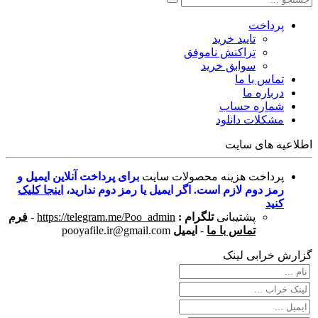
پرداخت
تایید خرید
تراکنش ناموفق
سوابق خرید
تماس با ما
درباره ما
شماره حساب
مشکلات دانلود
اطلاعیه های سایت
پرداخت هزینه محصولات سایت
برای پرداخت آنلاین ایمیل و
رمز دوم لازم است. اگر ایمیل یا رمز دوم ندارید،
اینجا کلیک
کنید
پشتیبانی
تلگرام :
https://telegram.me/Poo_admin
-
فرم
تماس با ما
-
ایمیل
pooyafile.ir@gmail.com
گزارش خرابی لینک