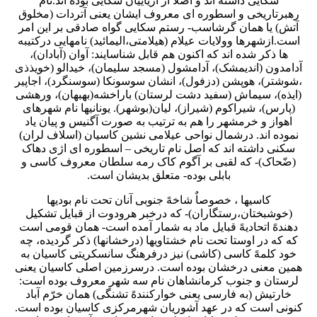
سکایی داشته اند و اصلاٌ از آریاییان سکایی بوده اند.نام
رهبرتاریخی و اسطوره ای معروف ایشان یعنی آتردات (مخلوق
آتش) یا همان گرشاسب- رستم سکایی گواه صادقی بر این امر
است.ازشهرها وولایات عیلام (هیلامتی،الیمائید) نامهایی درکتیبه
ها ذکر شده اند که اکنون هم قابل شناسایند: آوان (آبادان)،
آدامدون (اندیمشک)، آدامشول (مسجد سلیمان)، خیدالو (خویذذی
،شوشتر)، هوپشن (دزفول)، انشان سوسونکا (سوسنگرد)، اجاپیر
(ایذه)، سیماش (سفید دشت لرستان) باراخشه(بهبهان)، ورهشی
(پارس)، شیراکوم (شیراز)، لیان(بوشهر). یونانیها نام شهرهای
اهواز و خرمشهر را هم به ترتیب به صورت آگنیس و پیان یاد
نموده اند. درشمال نواحی عیلامی نشین کاسیان (اسلاف لران)
سکنی داشته اند که اصل نام تاریخی – اسطوره ای اژی دهاک
(ضّحاک)- که لقبی بر آگوم کاک رمه سلطان معروف کاسی و
بابلی بوده- متعلق بدیشان است.
کاسیها ، خصوصاٌ شاخهً جنوبی آنان تحت نام بودیها
(خوشبختان،رستگاران)- که درخبر هرودوت از قبایل تشکیل
دهندهً اتحادیهً قبایل ماد به شمار آمده است- همان قومی است
که که در اوستا تحت نام خشتاویها (درخشانها) ذکر گردیده، چه
خود کلمهً کاسی (کاشی) نیز درفرهنگ سانسکریتی کاسیان به
همین معنی درخشان بوده است. درسرزمین اصلی کاسیان یعنی
لرستان و جنوب کرمانشاهان نام سه شهر معروف بوده است:
خارتیش (به فارسی یعنی خوارکنندهً تشنگی) همان خرّم آباد
کنونی است که در عهد آشوریان شهرمرکزی کاسیان بوده است.