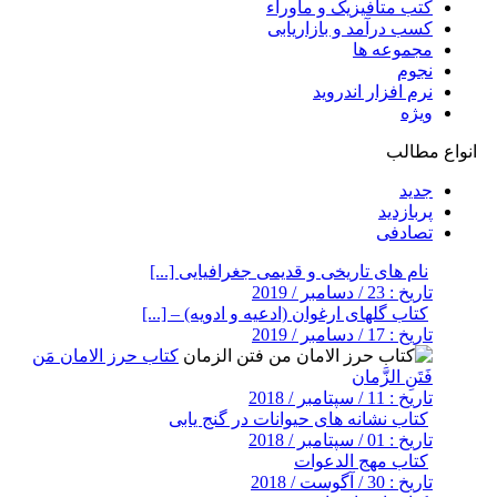
کتب متافیزیک و ماوراء
کسب درآمد و بازاریابی
مجموعه ها
نجوم
نرم افزار اندروید
ویژه
انواع مطالب
جدید
پربازدید
تصادفی
نام های تاریخی و قدیمی جغرافیایی [...]
تاریخ : 23 / دسامبر / 2019
کتاب گلهای ارغوان (ادعیه و ادویه) – [...]
تاریخ : 17 / دسامبر / 2019
کتاب حرز الامان مَن
فَتَنِ الزَّمان
تاریخ : 11 / سپتامبر / 2018
کتاب نشانه های حیوانات در گنج یابی
تاریخ : 01 / سپتامبر / 2018
کتاب مهج الدعوات
تاریخ : 30 / آگوست / 2018