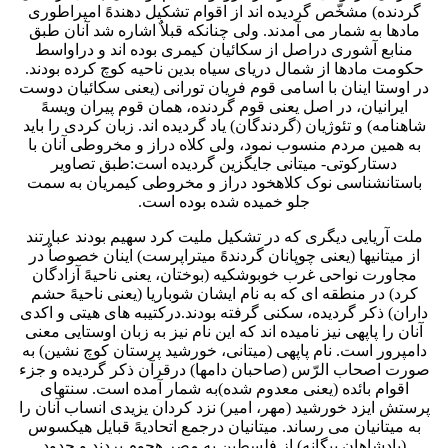
گردنده) مشخّص گردیده اند از اقوام تشکیل دهندهً امپراطوری
مادها به شمار می آمدند. ولی چنانکه قبلاٌ اشاره شد آنان طبق
منابع آشوری دراصل از سکائیان کیمری بوده اند و دراواسط
حکومت مادها از شمال دریای سیاه بدین ناحیه کوچ کرده بودند.
در اوستا اینان با اسامی قوم فریان تورانی (یعنی سکائیان دوست
ایرانیان، در اصل یعنی قوم گردنده، همان قوم پیران ویسهً
شاهنامه) و تئوژیان (گردندگان) یاد گردیده اند. زبان کردی را باید
به همین مردم منسوب نمود، ولی کلاه دراز و مخروطی آنان با
دستارکوتی- میتانی جایگزین گردیده است:طبق تصاویر
باستانشناسی نوک کلاهخود دراز و مخروطی کیمریان به سمت
جلو خمیده شده بوده است.
ملت آریایی دیگری که در تشکیل ملیت کرد سهیم بودند عبارتند
از میتانیها (یعنی چوپانان گردندهً میتراپرست) اینان خصوصاٌ در
مجاورت نواحی غرب خوبوشکیه (بوختان، یعنی ناحیهً آزادگان
کرد) در منطقه ای که به نام ایشان شوباریا (یعنی ناحیهً حشم
داران) ذکر گردیده، سکنی گرفته بودند.درکتیبه های هیتی و اکدی
آنان را پاپهی نیز نامیده اند که این نام نیز به زبان اوستایی معنی
دامپرور است. نام پاپهی (میتانی، خورشید پرستان کوچ نشین) به
صورت اصحاب الرّس (صاحبان دامها) درقرآن ذکر گردیده و جزء
اقوام بائده (یعنی معدوم شده)به شمار آمده است. سنتهای
پرستش ایزد خورشید (مهر، امیر) نزد کردان یزیدی انساب آنان را
به میتانیان می رساند. میتانیان درجمع اتحادیهً قبایل هیکسوس
(پادشاهان بیگانه) از فلسطین به مصر هجوم بردند و حدود