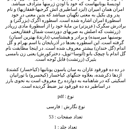
اودیسهً یونانیهاست که خود با اودن ژرمنها مترادف میباشد.
امران همان امیران (ایزد اساطیری آتش گرجیها-قفقازیها) و نام
پدر وی بکیل به معنی نگهبان میباشد که بدین معنی در خود
اسطورهً امران اشاره شده است. اسطوره اگرک (بزرگتر) و
برادرش سگرک (عزیزتر) بن مایهً خود را از اسطورهً مادی زریادر
(زرتشت که اصلش به صربهای دوردست شمال قفقازیعنی
بوسنیها میرسیده) و برادر و هیشتاسپ (دارندهً بهترین اسبان)
گرفته است. این اسطوره بعدها در آذربایجان با اسم بهرام و گل
اندام (گل خندان) بیشتر معروف شده است. در اینجا مطابقت نام
گل اندام با چیچک بانو (آتوسا=توپل، دخترکورش) یعنی زن بامسی
بئیرک (زرتشت) قابل تّوجه است.
در ده ده قورقود غازان به سان یاسون یونانیها (کیاخسار) کشندهً
اژدها ذکرشده، بعلاوه جنگهای کیاخسار (کیخسرو) با تورانیان
اسکیتی که در شاهنامه به دوازده رخ معروف است به نحوی بارز
در اساطیر ده ده قورقود نیز ضبط گردیده است.
نوع : pdf
نوع نگارش : فارسی
تعداد صفحات : 53
تعداد جلد : 1