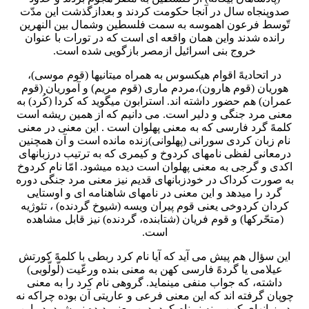
صدوپنجاه سال در آنجا حکومت کردند و بعدازگذشت این مدّت
تّوسط فرعون اهموسه به سمت فلسطین وشمال بین النهرین
رانده شدند واین همان واقعه ای است که در تورات با عنوان
خروج بنی اسرائیل ازمصر بازگویی شده است.
در اتحادیهً اقوام هیکسوس به همراه میتانیها (قوم موسی)،
هوریان (قوم هارون)،مردم ماری (قوم مریم) و آموریان (قوم
عمران) هم حضور داشته اند. استرابون میگوید که کردا (کُرد) به
معنی مرد جنگی و دلیر است. می دانیم که از همین ریشه است
کلمهً گرد فارسی که به معنی پهلوان است . این معنی در معنی
نام زبان کردی سورانی (پهلوانی)زنده مانده است و آن همچنین
درمعانی لفظی نامهای کردوخ و کیمری که به ترتیب درزبانهای
اکدی و گرجی به معنی پهلوان است دیده میشود. امّا نام کردوخ
به صورت کرداک در خودزبانهای قدیم نیز معنی مرد جنگی دوره
گرد را میدهد و این معنی در نامهای شاهنامه ای و اوستایی
کردان کردوخی یعنی قوم پیران ویسه (شیوخ گردنده) ، تئوژیه
(متحّرکها) و قوم فریان (شتابنده، گردنده) نیز قابل مشاهده
است.
این سؤال هم پیش می آید که آیا نام کرد ربطی با کلمهً کورتش
عیلامی یا گردهً فارسی کهن به معنی بنده ورعّیت (لّولّوبی)
داشته، که جواب منفی مینماید. گروهی نام کرد را به معنی
چوپان گرفته اند که این معنی فرعی و عاریتی آن بوده چراکه نه
در زبانهای کهن و نه نو نام کرد بدین معنی دیده نمیشود، در این