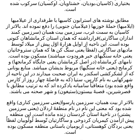
بختیاری (کاسیان،بودیان، خشتاویان، اوکسیان) سرکوب شده
است.
مطابق نوشته های استرابون کاسیها با طرفداری از عیلامیها
(ایلامیها) حملهً خوزیها (عیلامیان جنوبی) را دفع نموده اند. بالاتر از
کاسیان به سمت غرب، سرزمین بیت همبان (سرزمین کمند
اندازان ساگارتی)قرارداشته که همان استان کرمانشاهان کنونی
بوده است. این ناحیه از اوایل هزارهً اوّل پیش از میلاد تّوسط
مادیهای ساگارتی (لفظاً یعنی سنگ کن ها که همان ستروخاتیان
یعنی خانه سنگیهای خبر هرودوت میباشند) مسکون بوده است.
نامهای کرمانشاه (در اصل کرمانشان یعنی جایگاه کرمانجها) و
کرمانج (یعنی خانه سنگیها) مربوط بدیشان میباشد. منابع یونانی
که از لشکرکشی اسکندر به ایران صحبت میدارند در این ناحیه از
شهرکهایی به نام کارِس، ستیا (که به فاصلهً چهار روز از کارِس
واقع شده بود) متعاقباٌ سامبانه یادکرده اند که به ترتیب مطابق با
قصرشیرین، قصبهً بیستون(ستیغون) و شهر صحنه می باشند.
بالاتر از بیت همبان، سرزمین پارسوا(یعنی سرزمین کناری) واقع
شده بود که معنی این نام در نام منطقهً اردلان (یعنی سرزمین
پشتی) در ناحیهً استان کردستان زنده مانده است. این منطقه
پیش ازآمدن کیمریان کردوخی و ساگارتیان تّوسط لّولّوبیان لفظاٌ
یعنی بردگان کوهستانی، ازبومیان باستانی منطقه مسکون بوده
است.