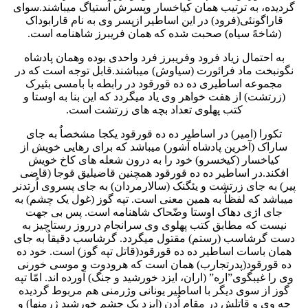
گردیده، به ترتیب همان کیاخسار وپسرش آستیاگ میباشند.سوای
قاراگونئی(فرود) در این اساطیر ازپسر وی به نام قارابوداک
(شاخهً سیاه) صحبت شده که همان فریبرز شاهنامه است.
به احتمال زیاد فرود وفریبرز فرد واحدی بوده وهمان پادشاه
نگونبخت ماد فرائورت (سیاوش) میباشند.قابل توجه است که در
مجموعه اساطیری ده ده قورقود در رابطه با بامسی بئیرک
(زرتشت) از هفت خواهر وی یاد میگردد که این بنا به اوستا و
کتب پهلوی تعداد بچه های زرتشت است.
تکورا (امیر) در اساطیر ده ده قورقود یکجا مشخصاٌ به جای
ساراک (آخرین پادشاه آشور) میباشد که برای رهایی خویش از
کیاخسار (کیخسرو) خود را به درون شعله های کاخ خویش
افکند.در اساطیر ده ده قورقود همچنین قاضیلیق قوجا (قاضی
پیر) به جای زرتشت و یئگنک (سالارمردان) به جای پسروی اُرتدنر
میباشد که لفظاٌ به همین معنی است. تپه گوز (غول یک چشم) به
جای اژی دهاک اوستا وضّحاک شاهنامه است. پس بی جهت
نیست که مطابق کتب پهلوی وی سرانجام درروز رستاچیز به
دست گرشاسب (رستم) مقتول میگردد. گرشاسب دقیقاُ به جای
همان باسات اساطیر ده ده قورقود(قاتل تپه گوز) است. خود ده
ده قورقود(پدرتجارب) همان است که هرودوت و موسی خورنی
وی را غیبگوی”اره” (اران، ایزد خورشید و جنگ) آورده اند. امّا تپه
گوز از سوی دیگر با اساطیر یونانی وژرمنی هم مربوط گردیده
چه وی و قاتلش در مقام اُدن (ایزد یک چشم خورشید ژرمنها) و