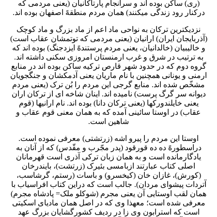
(ری) ساکن بوده اند و سرانجام پارتاکانیان (یعنی مردمی که
درکنار رود زندگی میکنند) همان مردم منطقهً اصفهان بوده اند.
نزدیکترین ترکان به نواحی ماد اعم از ماد بزرگ و ماد کوچک
(آذربایجان ایران) ارانیان (یعنی مردمی که توتمشان عقاب است)
و خالیبیان (خالدانیان، یعنی مردم پرستندهً ایزدجنگ) بوده اند که
به ترتیب در شرق و غرب ارمنستان امروزی سکنی داشته اند.
گروه دوم که در حدود شهر قارص ترکیه ساکن بوده اند در منابع
ارمنی و یونانی همچنین با نام ماریان یعنی آدمکشان و جنگجویان
مشخّص شده اند. منابع گرجی این مردم را بُن ترک (یعنی مردم
دیوانه سر گرگ پرست) نامیده اند. اینان شاخه ای از ترکان اران
یعنی خایلندورکها (یعنی ترکان دانا) بوده اند. نام ارانیها (قوم
عقاب) در اوستا سائینی آمده که به همان معنی قوم عقاب و
شاهین است.
اوستا این مردم را پیرو اشه (زرتشتی) معرفی نموده است.
دراسطورهً ده ده قورقود (پدر مجّرب و مقّدس) که از آنان به
یادگارمانده است و به همان زبان ترکی آذری است قهرمانان
اصلی کتاب عبارتند ازبامسی بئیرک (زرتشت)، بایندرخان
(کورش)، غازان خان (کیخسرو) و باسات (رستم، گرشاسب،
آتردات پیشوای مردان). جالب است که دراین کتاب افراسیاب با
همان لقب اوستایی آن یعنی مجرم (شوکلو ملک= پادشاه مجرم)
معرفی شده است؛ معهذا وی که در اصل همان مادیای اسکیتی
است که استرابون وی زا در ردیف کشورگشایان بزرگ عهد