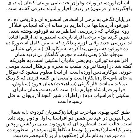
باستان آورده، درتورات وقرآن تحت نامی یوسف کنعان (مادیای
باجگیرنده از فرعون) در ردیف آخیار و انبیاء معرفی گشته است.
در پایان نگاهی به برخی از اشخاص اسطوره ای و تاریخی ده ده
قورقود آذزبایجانیها می اندازیم.در مقاله ای که اینجانب قبلاٌ از
روی دوکتاب که دربررسی اساطیر ده ده قورقود نوشته شده،
تدوین کرده بودم برخی افراد تاریخی- اسطوره ای ازقلم افتاده
اند. بررسی جدید وقتی لزوم پیداکرد که به متن کامل اسطورهً ده
ده قورقود دسترسی پیدا کردم: شوکلوملک (به ترکی عثمانی
سوچلو ملک) یعنی پادشاه مجرم. گناهکار بی تردید همان
افراسیاب تورانی دوم یعنی مادیای اسکیتی است. به طوریکه
گفته شد در اوستا نیز وی ملقب به مجرم و بزهکار است. موسی
خورنی نیوکارمادس آورده است. از اینجا معلوم میشود که نیوکار
به جای نا-وه-کار (نابکار) است و معنی این کلمه فردی که کارنیک
نمیکند میباشد. قاراگونئی (سیاهبخت) همان فرود (سیاوش،
فرائورت پادشاه چهارم ماد) است که بدست همان مادیای
اسکیتی (افراسیاب دوم) دراطراف شهر گنجهً آذربایجان به قتل
رسیده است.
طبق کتب پهلوی مهاجرت تورانیان(کیمریان کردوخی)به شمال
بین النهرین در عهد بین همین دو افراسیاب اول و دوم روی داده
است. جالب است اسطوره ای که هرودوت مبنی برکشتن و پختن
پسر کیاخسار(کیخسرو) توسط سکاها نقل نموده در اسطوره ده
ده قورقود به نام غازان (جنگجو) و اُروز (اعلیحضرت) ثبت