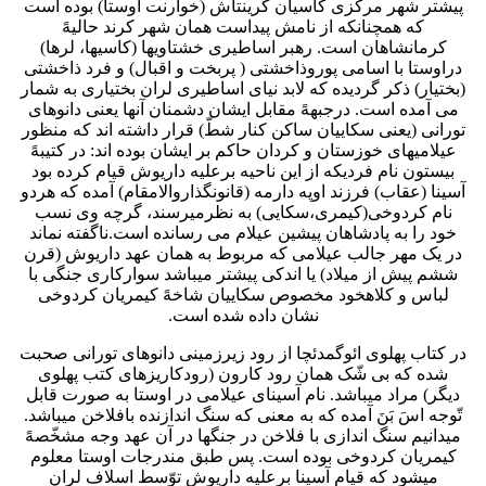
پیشتر شهر مرکزی کاسیان کرینتاش (خوارنت آوستا) بوده است
که همچنانکه از نامش پیداست همان شهر کرند حالیهً
کرمانشاهان است. رهبر اساطیری خشتاویها (کاسیها، لرها)
دراوستا با اسامی پوروذاخشتی ( پربخت و اقبال) و فرد ذاخشتی
(بختیار) ذکر گردیده که لابد نیای اساطیری لران بختیاری به شمار
می آمده است. درجبههً مقابل ایشان دشمنان آنها یعنی دانوهای
تورانی (یعنی سکاییان ساکن کنار شطّ) قرار داشته اند که منظور
عیلامیهای خوزستان و کردان حاکم بر ایشان بوده اند: در کتیبهً
بیستون نام فردیکه از این ناحیه برعلیه داریوش قیام کرده بود
آسینا (عقاب) فرزند اوپه دارمه (قانونگذاروالامقام) آمده که هردو
نام کردوخی(کیمری،سکایی) به نظرمیرسند، گرچه وی نسب
خود را به پادشاهان پیشین عیلام می رسانده است.ناگفته نماند
در یک مهر جالب عیلامی که مربوط به همان عهد داریوش (قرن
ششم پیش از میلاد) یا اندکی پیشتر میباشد سوارکاری جنگی با
لباس و کلاهخود مخصوص سکاییان شاخهً کیمریان کردوخی
نشان داده شده است.
در کتاب پهلوی ائوگمدئچا از رود زیرزمینی دانوهای تورانی صحبت
شده که بی شّک همان رود کارون (رودکاریزهای کتب پهلوی
دیگر) مراد میباشد. نام آسینای عیلامی در اوستا به صورت قابل
تّوجه اسَ بَنَ آمده که به معنی که سنگ اندازنده بافلاخن میباشد.
میدانیم سنگ اندازی با فلاخن در جنگها در آن عهد وجه مشخّصهً
کیمریان کردوخی بوده است. پس طبق مندرجات اوستا معلوم
میشود که قیام آسینا برعلیه داریوش توّسط اسلاف لران