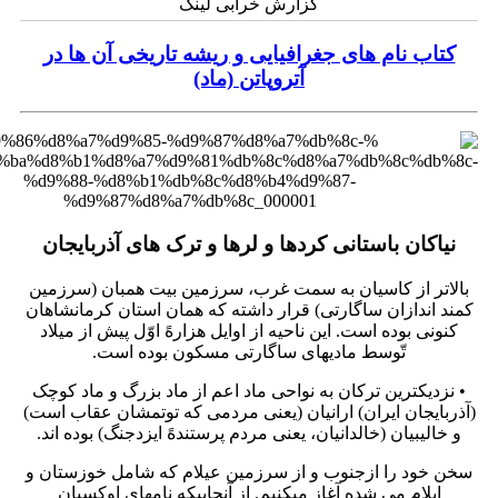
گزارش خرابی لینک
کتاب نام های جغرافیایی و ریشه تاریخی آن ها در
آتروپاتن (ماد)
نیاکان باستانی کردها و لرها و ترک های آذربایجان
بالاتر از کاسیان به سمت غرب، سرزمین بیت همبان (سرزمین
کمند اندازان ساگارتی) قرار داشته که همان استان کرمانشاهان
کنونی بوده است. این ناحیه از اوایل هزارهً اوّل پیش از میلاد
تّوسط مادیهای ساگارتی مسکون بوده است.
• نزدیکترین ترکان به نواحی ماد اعم از ماد بزرگ و ماد کوچک
(آذربایجان ایران) ارانیان (یعنی مردمی که توتمشان عقاب است)
و خالیبیان (خالدانیان، یعنی مردم پرستندهً ایزدجنگ) بوده اند.
سخن خود را ازجنوب و از سرزمین عیلام که شامل خوزستان و
ایلام می شده آغاز میکنیم. از آنجاییکه نامهای اوکسیان