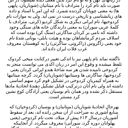
صورت باید نام کرد را مترادف با نام میتانیان (شوباریان، پاپهی
ها) به معنی چوپانان گردنده شمرد. که این امر با اسناد و داده
های زبانشناسی و تاریخی درست در نمی آید. ولی به موازات نام
کردوخیها، نام ایرانی دیگری به شکل کردیو (کرتی، مترادف با
کلمهً عربی سوران) به معنی دارندگان خانه های سنگی وجود
داشته که نامی بر کردان ساگارتی (سنگ کن) بوده است که
اسلاف مردم کرمانشاهان بوده و هیئت بابلی- یونانی شدهً نام
خود یعنی زاگروس (زاکروتی، ساگرتی) را به کوهستان معروف
غرب فلات ایران داده اند.
ناگفته نماند نام پاپهی نیز با اندکی تغییر درکتابت میخی کردوک
تلفظ میشده و وقوع این امر در زبان اکدی می توانست منجر به
کردوخی نامیده شدن هر سه شاخهً هندو ایرانی کردان یعنی
کردوخیها، ساگارتی ها ومیتانیها (شوباریان) گردد. گرچه میتانیها
به همراه کیمریان کردوخی در تشکیل قوم کرد سهم اساسی
داشته اند ولی نام آنان درترکیب قبایل تشکیل دهندهً اتحادیهً مادها
مستقل ذکر نشده ودر همان نام بوسیان یعنی آزادگان کوچ نشین
کرد مستتر است.
بهرحال اتحادیهً شوباریان (میتانیان) و بوسیان (کردوخیان) که
منابع آشوری به صراحت از آن سخن رانده اند، بعد از سقوط
آشوریان درسال ۶۱۳ پیش از میلاد، تحت نام کردوخی (یعنی
پهلوانان دوره گرد، سورانی) معروف میگردد. از آنجاییکه