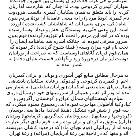
سرتاسرنواحی غرب فلات ایران وشمال بین النهرین جولانگاه
سواران کیمری کردوخی بوده، لذا چنان که اشاره شد لذا زبان
کردی را باید متعلق به همان سکاییان کیمری دانست. هرودوت
نام کیمری (تودهً مردم) را به معنی عامیانهً آن تودهً مردم بدون
شاه ( کی- مری، یعنی آنان که شاهانشان کشته شده ) آورده
است. این معنی حتّی به نویسندگان بخش وندیداد اوستا رسیده
بوده که در آنجا این مردم را تحت نام تئوژیه (گردنده) قوم بدون
سرور معرفی نموده اند. چنانکه اشاره شد شاهنامه ایشان را
تحت نام قوم پیران ویسه ( قبیلهً شیوخ گردنده) ذکر نموده که
همان قوم فریان گاثاهای اوستاست که به صراحت از تورانیان
دوست ایرانیان درجزیرهً رود رنگها (در قسمت علیای دجله) به
شمار آمده اند.
به هرحال مطابق منابع کهن آشوری و یونانی و ایرانی کیمریان
اعم از کیمریان کردوخی و کپادوکی رعایای سکاییان پادشاهی
شمال دریای سیاه یعنی اسکیتان (تورانیان سلطنتی) به شمار می
آمده اند ودر اثر فشار همینان از سرزمینهای خود درشمال دریای
سیاه به کوهستانهای شمال عراق و کوهستان زاگروس و
کپادوکیهً آناطولی مهاجرت نموده اند.درمجموع معلوم میگردد که
سه قوم از شش قوم تشکیل دهندهً اتحادیهً مادها یعنی بوسیان
(کردوخیها و میتانیها) ، ستروخاتیان (ساگارتیها، کرمانجها) وبودیان
(لران) متعلق به کردان و لران بوده و سه قوم مادی دیگر عبارت
بوده اند ازآریزانتیان (قوم نجبای ماد) که درحدود کاشان میزیسته
اند و مغها که در ناحیهً بین رغهً آذربایجان (مراغه) و رغهً تهران