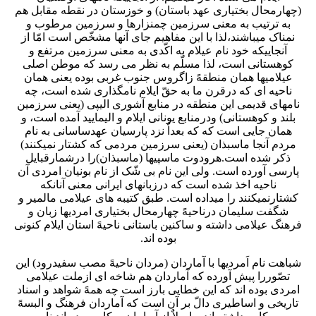
(چهارمحال بختیاری عهد باستان) و خوزستان در نقطه مقابل هم
به ترتیب به معنی سرزمین چمنزارها و سرزمین مرطوب و
نمناک میباشند،لذا با این مفاهیم جای آنها مشخّص است امّا از
آنجاییکه خود نام عیلام به اکّدی به معنی سرزمین مرتفع و
کوهستانی است، لذا مسلّم به نظر می رسد که موطن اصلی
عیلامیها همان منطقهً زاگروس جنوب غربی بوده یعنی همان
ناحیه ای که درقرن ما به حقّ ایلام نامگذاری شده است، چه
نامهای قدیمی این منطقه در منابع آشوری الیپی (یعنی سرزمین
بلند و کوهستانی) ودرمنابع یونانی ایلام و الیمایید آمده است، و
همان جایی است که که بعداٌ نزد پارسیان عهدساسانی به نام
مردم آنجا ماسبذان (یعنی سرزمین مردمی که کشتار نمیکنند)
ذکر شده است.هرودوت ماسپیها (ماسبذان)را درشمارقبایل
پارسی آورده است. ولی این نام بی شّک از نام بونیان امردی آن
ناحیه اخذ شده است که درزبانهای ایرانی معنی آنانکه
کشتارنمیکنند را میداده است. طبق کتیبه های عیلامی مالمیر و
شگفت سلیمان درناحیهً چهارمحال بختیاری امردیها زبان و
فرهنگ عیلامی داشته و ساکنین باستانی ناحیهً استان ایلام کنونی
بوده اند.
شباهت نام اَمردیها با آماردان (مردان ناحیهً مصب سفیدرود) این
تصّوررا پیش آورده که آماردان هم شاخه ای ازملت عیلامی
امردی بوده اند که این خطایی بارز است چه همهً شواهد و اسناد
تاریخی و اساطیری دالّ بر آن است که آماردان فرهنگ و البسهً