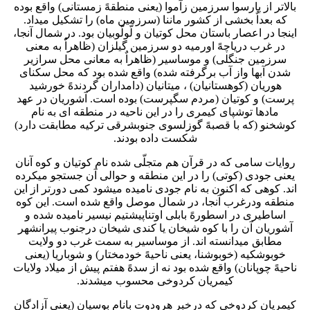
بالاتر از پارسوا سرزمین زآموا (یعنی منطقهً زمستانی) واقع بوده
که بعداٌ بخشی از کشور ماننا (سرزمین ماه) را تشکیل میداد.
اینجا در اعصار باستان محل کوتیان و لّولّوبیان بود. در شمال آنجا،
در غرب دریاچهً اورمیه دو سرزمین گیلزان (ظاهراٌ به معنی
سرزمین جنگلی) و موساسیر (ظاهراٌ به معانی محل سرازیر
شدن آبها واز آب برگرفته شده) واقع شده بود که محل سکنای
هوریان (کوهستانیان) ، میتانیان (دامداران گردندهً خورشید
پرست) و کوتیان (مردم سگپرست) بوده است. آشوریان در عهد
مادها توشپای کیمری را در این ناحیه در منطقه ای به نام
کوشخنو (که با قصبهً گوزلسوی جنوبشرقی ترکیه مطابقت دارد)
شکست داده بودند.
روایات سامی که در قرآن هم متجلّی شده نام کوتیان و کوه آنان
یعنی جودی (کوتی) را در این منطقه و حوالی آن جستجو میکرده
اند. کوهی که اکنون به نام جودی نامیده میشود کمی دورتر از این
منطقه ودرغرب آنجا، در شمال موصل واقع شده است. این کوه
اساطیری در اسطورهً بابلی اوتناپیشتیم نیسیر نامیده شده و
آشوریان آن را با کوه شیخان یا کندی شیخان درجنوب پیرانشهر
مطابق میدانسته اند. از موساسیر به سمت غرب دو ولایت
خوبوشکیه (خوبوشنا، یعنی ناحیهً خودمختار) و شوباریا (یعنی
ناحیهً چوپانان) واقع شده بود نه از سدهً هفتم پیش از میلاد ولایات
کیمریان کردوخی محسوب میشدند.
کیمریان کردوخی که درخبر هرودوت بانام بوسیان (یعنی آزادگان